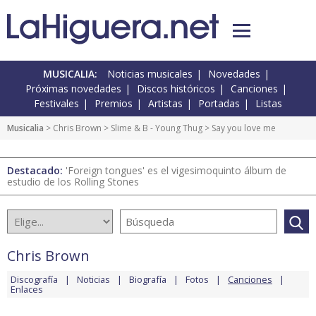
MUSICALIA:
Noticias musicales
Novedades
Próximas novedades
Discos históricos
Canciones
Festivales
Premios
Artistas
Portadas
Listas
Musicalia
>
Chris Brown
>
Slime & B - Young Thug
> Say you love me
Destacado:
'Foreign tongues' es el vigesimoquinto álbum de
estudio de los Rolling Stones
Chris Brown
Discografía
Noticias
Biografía
Fotos
Canciones
Enlaces