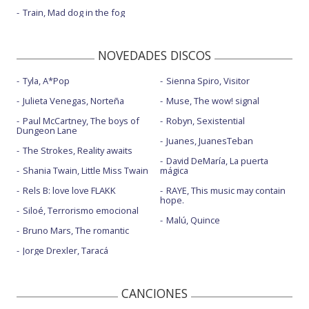
Train, Mad dog in the fog
NOVEDADES DISCOS
Tyla, A*Pop
Sienna Spiro, Visitor
Julieta Venegas, Norteña
Muse, The wow! signal
Paul McCartney, The boys of
Robyn, Sexistential
Dungeon Lane
Juanes, JuanesTeban
The Strokes, Reality awaits
David DeMaría, La puerta
Shania Twain, Little Miss Twain
mágica
Rels B: love love FLAKK
RAYE, This music may contain
hope.
Siloé, Terrorismo emocional
Malú, Quince
Bruno Mars, The romantic
Jorge Drexler, Taracá
CANCIONES