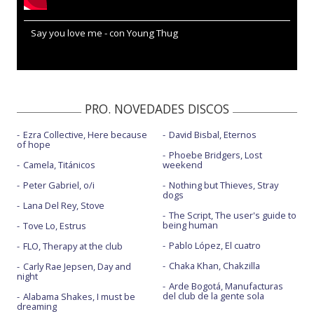
Say you love me - con Young Thug
PRO. NOVEDADES DISCOS
Ezra Collective, Here because
David Bisbal, Eternos
of hope
Phoebe Bridgers, Lost
Camela, Titánicos
weekend
Peter Gabriel, o/i
Nothing but Thieves, Stray
dogs
Lana Del Rey, Stove
The Script, The user's guide to
being human
Tove Lo, Estrus
Pablo López, El cuatro
FLO, Therapy at the club
Chaka Khan, Chakzilla
Carly Rae Jepsen, Day and
night
Arde Bogotá, Manufacturas
del club de la gente sola
Alabama Shakes, I must be
dreaming