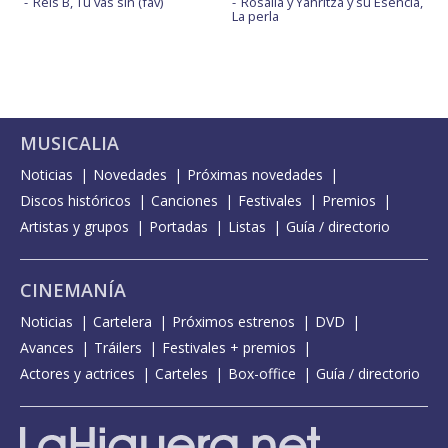
Rels B, Tu vas sin (fav)
Rosalía y Yahritza y su Esencia,
La perla
MUSICALIA
Noticias
Novedades
Próximas novedades
Discos históricos
Canciones
Festivales
Premios
Artistas y grupos
Portadas
Listas
Guía / directorio
CINEMANÍA
Noticias
Cartelera
Próximos estrenos
DVD
Avances
Tráilers
Festivales + premios
Actores y actrices
Carteles
Box-office
Guía / directorio