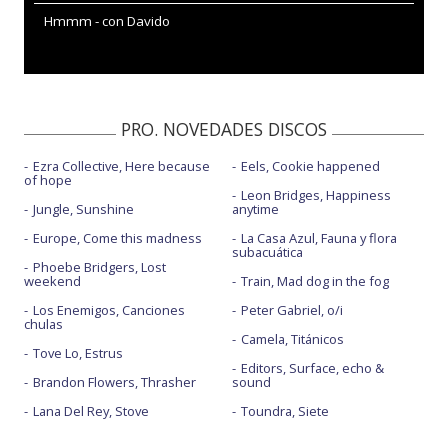
Hmmm - con Davido
PRO. NOVEDADES DISCOS
Ezra Collective, Here because
Eels, Cookie happened
of hope
Leon Bridges, Happiness
Jungle, Sunshine
anytime
Europe, Come this madness
La Casa Azul, Fauna y flora
subacuática
Phoebe Bridgers, Lost
weekend
Train, Mad dog in the fog
Los Enemigos, Canciones
Peter Gabriel, o/i
chulas
Camela, Titánicos
Tove Lo, Estrus
Editors, Surface, echo &
Brandon Flowers, Thrasher
sound
Lana Del Rey, Stove
Toundra, Siete