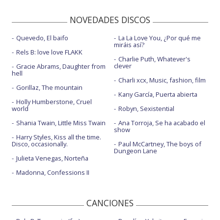
NOVEDADES DISCOS
Quevedo, El baifo
La La Love You, ¿Por qué me
miráis así?
Rels B: love love FLAKK
Charlie Puth, Whatever's
clever
Gracie Abrams, Daughter from
hell
Charli xcx, Music, fashion, film
Gorillaz, The mountain
Kany García, Puerta abierta
Holly Humberstone, Cruel
world
Robyn, Sexistential
Shania Twain, Little Miss Twain
Ana Torroja, Se ha acabado el
show
Harry Styles, Kiss all the time.
Disco, occasionally.
Paul McCartney, The boys of
Dungeon Lane
Julieta Venegas, Norteña
Madonna, Confessions II
CANCIONES