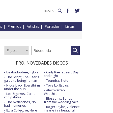
es
Premios
Artistas
Portadas
Listas
PRO. NOVEDADES DISCOS
beabadoobee, Pylon
Carly Rae Jepsen, Day
and night
The Script, The user's
guide to being human
Toundra, Siete
Nickelback, Everything
Tove Lo, Estrus
under the sun
Alex Warren,
Los Zigarros, Carne
Wildchild
con patatas
Blossoms, Songs
The Avalanches, No
from the wedding cake
bad memories
Roger Taylor, Violence
Ezra Collective, Here
insane in a beautiful