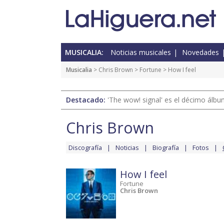
MUSICALIA:
Noticias musicales
Novedades
Musicalia
>
Chris Brown
>
Fortune
> How I feel
Destacado:
'The wow! signal' es el décimo álb
Chris Brown
Discografía
Noticias
Biografía
Fotos
How I feel
Fortune
Chris Brown