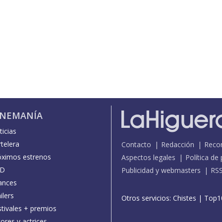
INEMANÍA
icias
telera
Contacto
Redacción
Reco
óximos estrenos
Aspectos legales
Política de
D
Publicidad y webmasters
RS
ances
ilers
Otros servicios:
Chistes
|
Top1
stivales + premios
ores y actrices