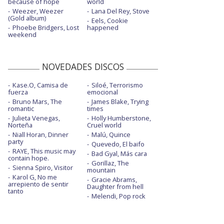
because of hope
world
Weezer, Weezer
Lana Del Rey, Stove
(Gold album)
Eels, Cookie
Phoebe Bridgers, Lost
happened
weekend
NOVEDADES DISCOS
Kase.O, Camisa de
Siloé, Terrorismo
fuerza
emocional
Bruno Mars, The
James Blake, Trying
romantic
times
Julieta Venegas,
Holly Humberstone,
Norteña
Cruel world
Niall Horan, Dinner
Malú, Quince
party
Quevedo, El baifo
RAYE, This music may
Bad Gyal, Más cara
contain hope.
Gorillaz, The
Sienna Spiro, Visitor
mountain
Karol G, No me
Gracie Abrams,
arrepiento de sentir
Daughter from hell
tanto
Melendi, Pop rock