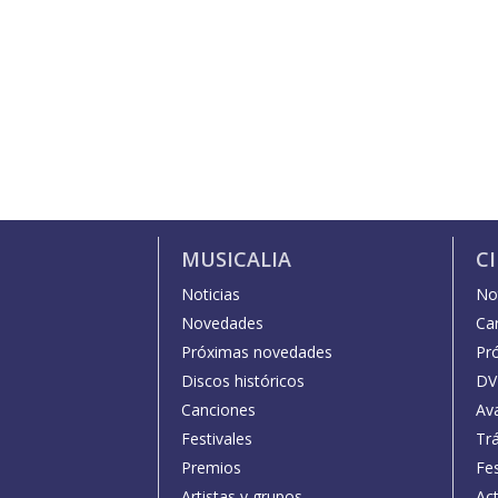
MUSICALIA
C
Noticias
Not
Novedades
Car
Próximas novedades
Pr
Discos históricos
DV
Canciones
Av
Festivales
Trá
Premios
Fe
Artistas y grupos
Act