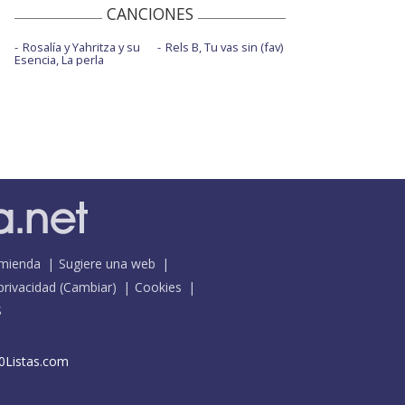
CANCIONES
Rosalía y Yahritza y su
Rels B, Tu vas sin (fav)
Esencia, La perla
mienda
Sugiere una web
 privacidad
(
Cambiar
)
Cookies
S
0Listas.com