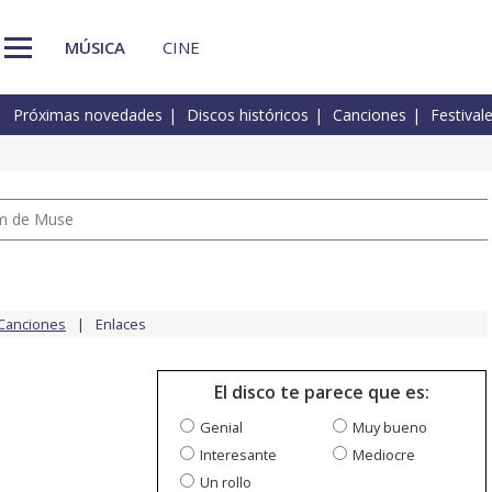
MÚSICA
CINE
Próximas novedades
Discos históricos
Canciones
Festival
um de Muse
Canciones
Enlaces
El disco te parece que es:
Genial
Muy bueno
Interesante
Mediocre
Un rollo