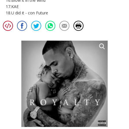
16.Blow it in the wind
17.KAE
18.U did it - con Future