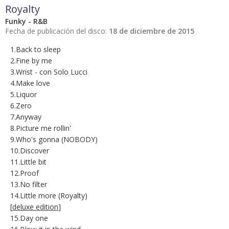
Royalty
Funky - R&B
Fecha de publicación del disco:
18 de diciembre de 2015
1.Back to sleep
2.Fine by me
3.Wrist - con Solo Lucci
4.Make love
5.Liquor
6.Zero
7.Anyway
8.Picture me rollin'
9.Who's gonna (NOBODY)
10.Discover
11.Little bit
12.Proof
13.No filter
14.Little more (Royalty)
[
deluxe edition
]
15.Day one