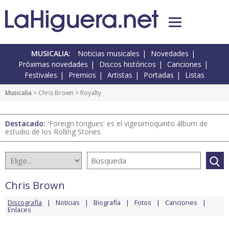
MUSICALIA:
Noticias musicales
Novedades
Próximas novedades
Discos históricos
Canciones
Festivales
Premios
Artistas
Portadas
Listas
Musicalia
>
Chris Brown
> Royalty
Destacado:
'Foreign tongues' es el vigesimoquinto álbum de
estudio de los Rolling Stones
Chris Brown
Discografía
Noticias
Biografía
Fotos
Canciones
Enlaces