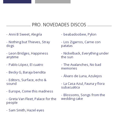
PRO. NOVEDADES DISCOS
Anni B Sweet, Alegría
beabadoobee, Pylon
Nothing but Thieves, Stray
Los Zigarros, Carne con
dogs
patatas
Leon Bridges, Happiness
Nickelback, Everything under
anytime
the sun
Pablo López, El cuatro
The Avalanches, No bad
memories
Becky G, Baraja bendita
Álvaro de Luna, Azulejos
Editors, Surface, echo &
sound
La Casa Azul, Fauna y flora
subacuática
Europe, Come this madness
Blossoms, Songs from the
wedding cake
Greta Van Fleet, Palace for the
people
Sam Smith, Hazel eyes