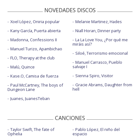
NOVEDADES DISCOS
Xoel López, Oniria popular
Melanie Martinez, Hades
Kany García, Puerta abierta
Niall Horan, Dinner party
Madonna, Confessions II
La La Love You, ¿Por qué me
miráis así?
Manuel Turizo, Apambichao
Siloé, Terrorismo emocional
FLO, Therapy at the club
Manuel Carrasco, Pueblo
salvaje I
Malú, Quince
Sienna Spiro, Visitor
Kase.O, Camisa de fuerza
Gracie Abrams, Daughter from
Paul McCartney, The boys of
hell
Dungeon Lane
Juanes, JuanesTeban
CANCIONES
Taylor Swift, The fate of
Pablo López, El niño del
Ophelia
espacio