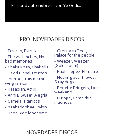
Pills and automobiles - con Yo Gotti...
PRO. NOVEDADES DISCOS
Tove Lo, Estrus
Greta Van Fleet,
Palace for the people
The Avalanches, No
bad memories
Weezer, Weezer
(Gold album)
Chaka Khan, Chakzilla
Pablo López, El cuatro
David Bisbal, Eternos
Nothing but Thieves,
Interpol, This mirror
Stray dogs
weighs a ton
Phoebe Bridgers, Lost
Kasabian, Act III
weekend
Anni B Sweet, Alegría
Europe, Come this
Camela, Titánicos
madness
beabadoobee, Pylon
Beck, Ride lonesome
NOVEDADES DISCOS