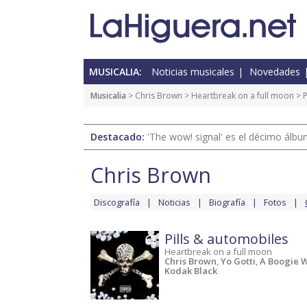
MUSICALIA:
Noticias musicales
Novedades
Musicalia
>
Chris Brown
>
Heartbreak on a full moon
> P
Destacado:
'The wow! signal' es el décimo álb
Chris Brown
Discografía
Noticias
Biografía
Fotos
Pills & automobiles
Heartbreak on a full moon
Chris Brown
,
Yo Gotti
,
A Boogie W
Kodak Black