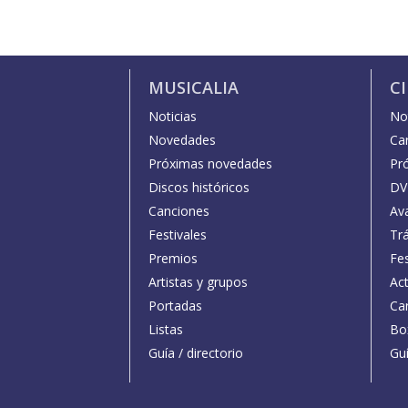
MUSICALIA
C
Noticias
Not
Novedades
Car
Próximas novedades
Pr
Discos históricos
DV
Canciones
Av
Festivales
Trá
Premios
Fe
Artistas y grupos
Act
Portadas
Car
Listas
Bo
Guía / directorio
Guí