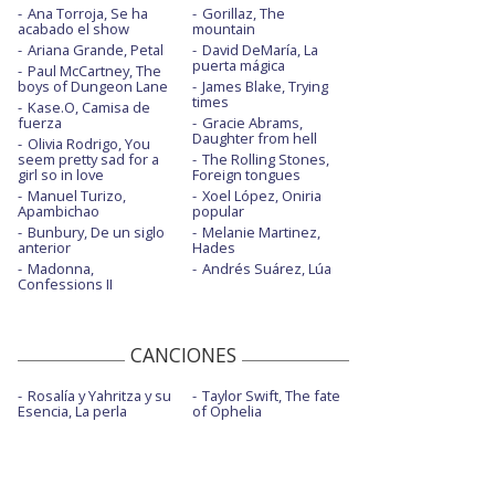
Ana Torroja, Se ha
Gorillaz, The
acabado el show
mountain
Ariana Grande, Petal
David DeMaría, La
puerta mágica
Paul McCartney, The
boys of Dungeon Lane
James Blake, Trying
times
Kase.O, Camisa de
fuerza
Gracie Abrams,
Daughter from hell
Olivia Rodrigo, You
seem pretty sad for a
The Rolling Stones,
girl so in love
Foreign tongues
Manuel Turizo,
Xoel López, Oniria
Apambichao
popular
Bunbury, De un siglo
Melanie Martinez,
anterior
Hades
Madonna,
Andrés Suárez, Lúa
Confessions II
CANCIONES
Rosalía y Yahritza y su
Taylor Swift, The fate
Esencia, La perla
of Ophelia