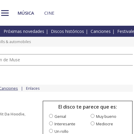
MÚSICA
CINE
Próximas novedades
Discos históricos
Canciones
Festival
ills & automobiles
um de Muse
Canciones
Enlaces
El disco te parece que es:
it Da Hoodie
,
Genial
Muy bueno
Interesante
Mediocre
Un rollo