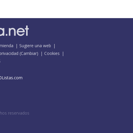
mienda
Sugiere una web
 privacidad
(
Cambiar
)
Cookies
S
0Listas.com
chos reservados