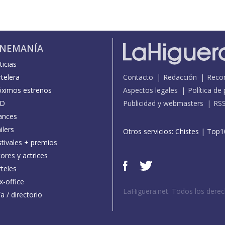
INEMANÍA
icias
telera
Contacto
Redacción
Reco
óximos estrenos
Aspectos legales
Política de
D
Publicidad y webmasters
RS
ances
ilers
Otros servicios:
Chistes
|
Top1
stivales + premios
ores y actrices
teles
x-office
LaHiguera.net. Todos los dere
a / directorio