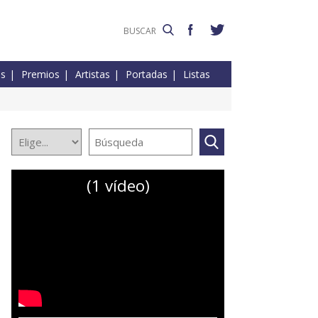
es
Premios
Artistas
Portadas
Listas
(1 vídeo)