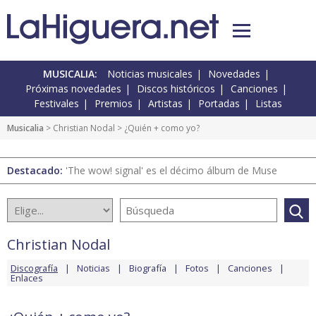
MUSICALIA:
Noticias musicales
Novedades
Próximas novedades
Discos históricos
Canciones
Festivales
Premios
Artistas
Portadas
Listas
Musicalia
>
Christian Nodal
> ¿Quién + como yo?
Destacado:
'The wow! signal' es el décimo álbum de Muse
Christian Nodal
Discografía
Noticias
Biografía
Fotos
Canciones
Enlaces