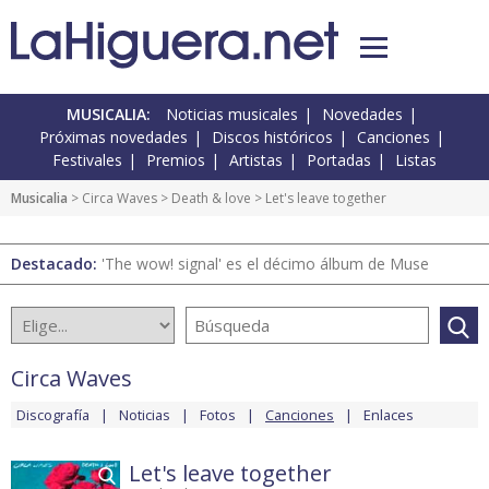
MUSICALIA:
Noticias musicales
Novedades
Próximas novedades
Discos históricos
Canciones
Festivales
Premios
Artistas
Portadas
Listas
Musicalia
>
Circa Waves
>
Death & love
> Let's leave together
Destacado:
'The wow! signal' es el décimo álbum de Muse
Circa Waves
Discografía
Noticias
Fotos
Canciones
Enlaces
Let's leave together