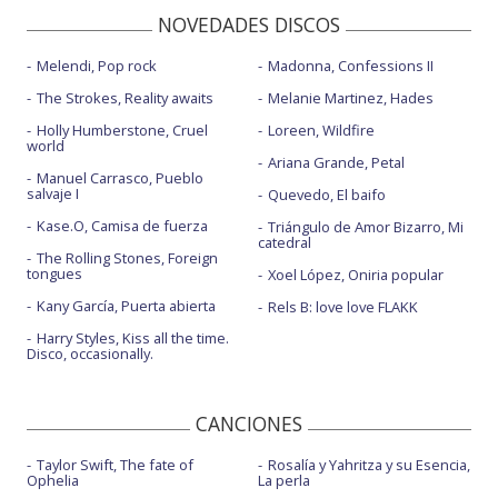
NOVEDADES DISCOS
Melendi, Pop rock
Madonna, Confessions II
The Strokes, Reality awaits
Melanie Martinez, Hades
Holly Humberstone, Cruel
Loreen, Wildfire
world
Ariana Grande, Petal
Manuel Carrasco, Pueblo
salvaje I
Quevedo, El baifo
Kase.O, Camisa de fuerza
Triángulo de Amor Bizarro, Mi
catedral
The Rolling Stones, Foreign
tongues
Xoel López, Oniria popular
Kany García, Puerta abierta
Rels B: love love FLAKK
Harry Styles, Kiss all the time.
Disco, occasionally.
CANCIONES
Taylor Swift, The fate of
Rosalía y Yahritza y su Esencia,
Ophelia
La perla