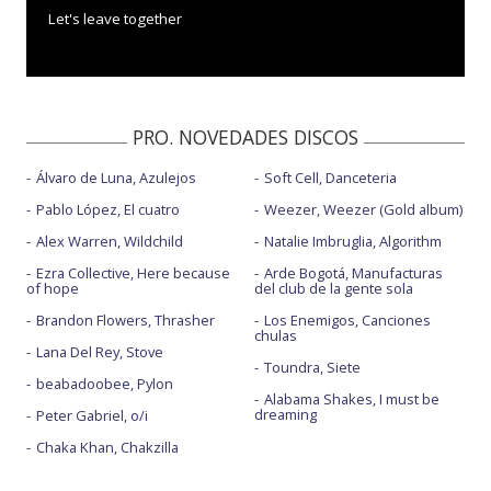
Let's leave together
PRO. NOVEDADES DISCOS
Álvaro de Luna, Azulejos
Soft Cell, Danceteria
Pablo López, El cuatro
Weezer, Weezer (Gold album)
Alex Warren, Wildchild
Natalie Imbruglia, Algorithm
Ezra Collective, Here because
Arde Bogotá, Manufacturas
of hope
del club de la gente sola
Brandon Flowers, Thrasher
Los Enemigos, Canciones
chulas
Lana Del Rey, Stove
Toundra, Siete
beabadoobee, Pylon
Alabama Shakes, I must be
dreaming
Peter Gabriel, o/i
Chaka Khan, Chakzilla