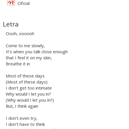
Oficial
Letra
Oooh, oooooh
Come to me slowly,
It’s when you talk close enough
that I feel it on my skin,
Breathe it in
Most of these days
(Most of these days)
I don’t get too intimate
Why would I let you in?
(Why would I let you in?)
But, I think again
I don’t even try,
I don’t have to think