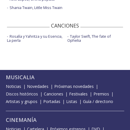
Shania Twain, Little Miss Twain
CANCIONES
Rosalía y Yahritza y su Esencia,
Taylor Swift, The fate of
La perla
Ophelia
MUSICALIA
Noticias
Novedades
Próximas novedades
Discos históricos
Canciones
Festivales
Premios
Artistas y grupos
Portadas
Listas
Guía / directorio
CINEMANÍA
Noticias
Cartelera
Próximos estrenos
DVD