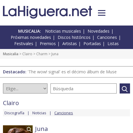
MUSICALIA:
Noticias musicales
Novedades
Próximas novedades
Discos históricos
Canciones
Festivales
Premios
Artistas
Portadas
Listas
Musicalia
>
Clairo
>
Charm
> Juna
Destacado:
'The wow! signal' es el décimo álbum de Muse
Clairo
Discografía
Noticias
Canciones
Juna