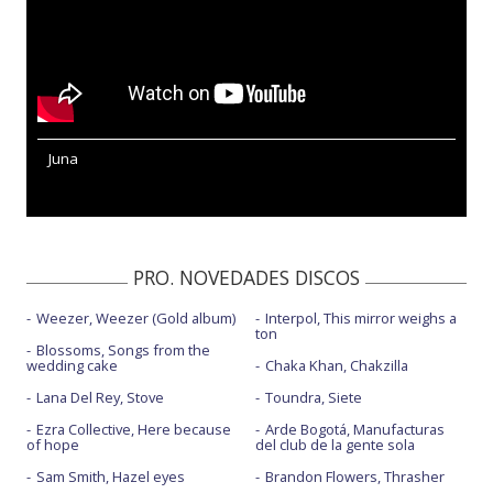
Juna
PRO. NOVEDADES DISCOS
Weezer, Weezer (Gold album)
Interpol, This mirror weighs a
ton
Blossoms, Songs from the
wedding cake
Chaka Khan, Chakzilla
Lana Del Rey, Stove
Toundra, Siete
Ezra Collective, Here because
Arde Bogotá, Manufacturas
of hope
del club de la gente sola
Sam Smith, Hazel eyes
Brandon Flowers, Thrasher