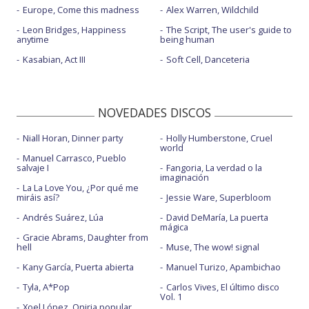
Europe, Come this madness
Alex Warren, Wildchild
Leon Bridges, Happiness
The Script, The user's guide to
anytime
being human
Kasabian, Act III
Soft Cell, Danceteria
NOVEDADES DISCOS
Niall Horan, Dinner party
Holly Humberstone, Cruel
world
Manuel Carrasco, Pueblo
salvaje I
Fangoria, La verdad o la
imaginación
La La Love You, ¿Por qué me
miráis así?
Jessie Ware, Superbloom
Andrés Suárez, Lúa
David DeMaría, La puerta
mágica
Gracie Abrams, Daughter from
hell
Muse, The wow! signal
Kany García, Puerta abierta
Manuel Turizo, Apambichao
Tyla, A*Pop
Carlos Vives, El último disco
Vol. 1
Xoel López, Oniria popular