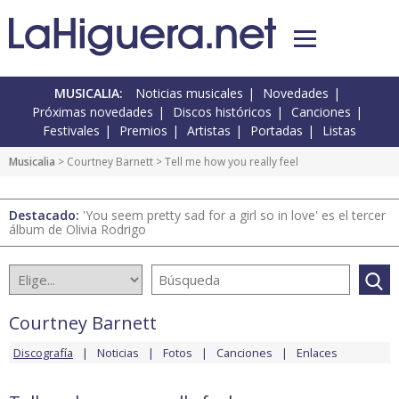
MUSICALIA:
Noticias musicales
Novedades
Próximas novedades
Discos históricos
Canciones
Festivales
Premios
Artistas
Portadas
Listas
Musicalia
>
Courtney Barnett
> Tell me how you really feel
Destacado:
'You seem pretty sad for a girl so in love' es el tercer
álbum de Olivia Rodrigo
Courtney Barnett
Discografía
Noticias
Fotos
Canciones
Enlaces