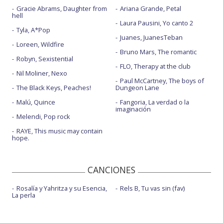
Gracie Abrams, Daughter from
Ariana Grande, Petal
hell
Laura Pausini, Yo canto 2
Tyla, A*Pop
Juanes, JuanesTeban
Loreen, Wildfire
Bruno Mars, The romantic
Robyn, Sexistential
FLO, Therapy at the club
Nil Moliner, Nexo
Paul McCartney, The boys of
The Black Keys, Peaches!
Dungeon Lane
Malú, Quince
Fangoria, La verdad o la
imaginación
Melendi, Pop rock
RAYE, This music may contain
hope.
CANCIONES
Rosalía y Yahritza y su Esencia,
Rels B, Tu vas sin (fav)
La perla