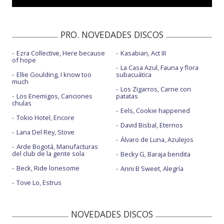
Sunday roast
PRO. NOVEDADES DISCOS
Ezra Collective, Here because
Kasabian, Act III
of hope
La Casa Azul, Fauna y flora
Ellie Goulding, I know too
subacuática
much
Los Zigarros, Carne con
Los Enemigos, Canciones
patatas
chulas
Eels, Cookie happened
Tokio Hotel, Encore
David Bisbal, Eternos
Lana Del Rey, Stove
Álvaro de Luna, Azulejos
Arde Bogotá, Manufacturas
del club de la gente sola
Becky G, Baraja bendita
Beck, Ride lonesome
Anni B Sweet, Alegría
Tove Lo, Estrus
NOVEDADES DISCOS