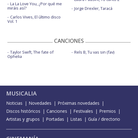
La La Love You, ¿Por qué me
miráis así?
Jorge Drexler, Taracá
Carlos Vives, El último disco
Vol. 1
CANCIONES
Taylor Swift, The fate of
Rels B, Tu vas sin (fav)
Ophelia
MUSICALIA
Noticias
Novedades
Próximas novedades
Discos históricos
Canciones
Festivales
Premios
Artistas y grupos
Portadas
Listas
Guía / directorio