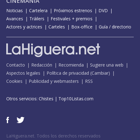
CINEMANÍA
Noticias
Cartelera
Próximos estrenos
DVD
Avances
Tráilers
Festivales + premios
Actores y actrices
Carteles
Box-office
Guía / directorio
Contacto
Redacción
Recomienda
Sugiere una web
Aspectos legales
Política de privacidad
(
Cambiar
)
Cookies
Publicidad y webmasters
RSS
Otros servicios:
Chistes
|
Top10Listas.com
LaHiguera.net. Todos los derechos reservados