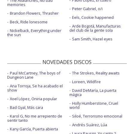
Pablo López, El cuatro
The Avalanches, No bad
memories
Peter Gabriel, o/i
Brandon Flowers, Thrasher
Eels, Cookie happened
Beck, Ride lonesome
Arde Bogotá, Manufacturas
del club de la gente sola
Nickelback, Everything under
the sun
Sam Smith, Hazel eyes
NOVEDADES DISCOS
Paul McCartney, The boys of
The Strokes, Reality awaits
Dungeon Lane
Loreen, Wildfire
Ana Torroja, Se ha acabado el
show
David DeMaría, La puerta
mágica
Xoel López, Oniria popular
Holly Humberstone, Cruel
Bad Gyal, Más cara
world
Karol G, No me arrepiento de
Siloé, Terrorismo emocional
sentir tanto
Andrés Suárez, Lúa
Kany García, Puerta abierta
Laura Pausini, Yo canto 2