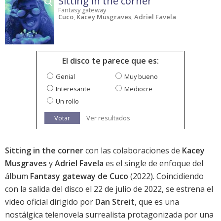
Sitting in the corner
Fantasy gateway
Cuco
,
Kacey Musgraves
,
Adriel Favela
El disco te parece que es:
Genial
Muy bueno
Interesante
Mediocre
Un rollo
Votar
Ver resultados
Sitting in the corner
con las colaboraciones de
Kacey
Musgraves
y
Adriel Favela
es el single de enfoque del
álbum
Fantasy gateway de Cuco
(2022). Coincidiendo
con la salida del disco el 22 de julio de 2022, se estrena el
video oficial dirigido por
Dan Streit
, que es una
nostálgica telenovela surrealista protagonizada por una