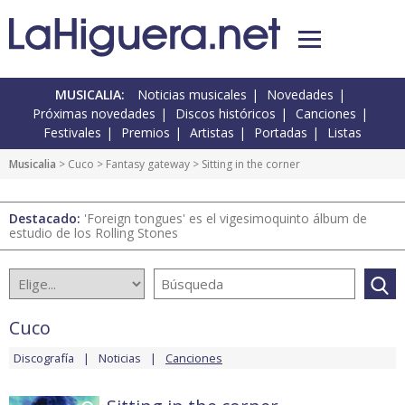
MUSICALIA:
Noticias musicales
Novedades
Próximas novedades
Discos históricos
Canciones
Festivales
Premios
Artistas
Portadas
Listas
Musicalia
>
Cuco
>
Fantasy gateway
> Sitting in the corner
Destacado:
'Foreign tongues' es el vigesimoquinto álbum de
estudio de los Rolling Stones
Cuco
Discografía
Noticias
Canciones