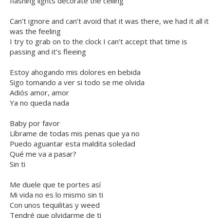
flashing lights decorate the ceiling
Can’t ignore and can’t avoid that it was there, we had it all it
was the feeling
I try to grab on to the clock I can’t accept that time is
passing and it’s fleeing
Estoy ahogando mis dolores en bebida
Sigo tomando a ver si todo se me olvida
Adiós amor, amor
Ya no queda nada
Baby por favor
Líbrame de todas mis penas que ya no
Puedo aguantar esta maldita soledad
Qué me va a pasar?
Sin ti
Me duele que te portes así
Mi vida no es lo mismo sin ti
Con unos tequilitas y weed
Tendré que olvidarme de ti