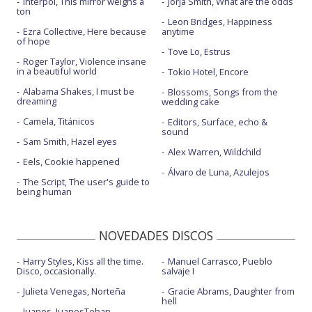
Interpol, This mirror weighs a
Jorja Smith, What are the odds
ton
Leon Bridges, Happiness
Ezra Collective, Here because
anytime
of hope
Tove Lo, Estrus
Roger Taylor, Violence insane
in a beautiful world
Tokio Hotel, Encore
Alabama Shakes, I must be
Blossoms, Songs from the
dreaming
wedding cake
Camela, Titánicos
Editors, Surface, echo &
sound
Sam Smith, Hazel eyes
Alex Warren, Wildchild
Eels, Cookie happened
Álvaro de Luna, Azulejos
The Script, The user's guide to
being human
NOVEDADES DISCOS
Harry Styles, Kiss all the time.
Manuel Carrasco, Pueblo
Disco, occasionally.
salvaje I
Julieta Venegas, Norteña
Gracie Abrams, Daughter from
hell
Juanes, JuanesTeban