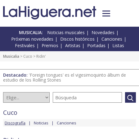
MUSICALIA:
Noticias musicales
Novedades
Próximas novedades
Discos históricos
Canciones
Festivales
Premios
Artistas
Portadas
Listas
Musicalia
>
Cuco
> Ridin'
Destacado:
'Foreign tongues' es el vigesimoquinto álbum de
estudio de los Rolling Stones
Cuco
Discografía
Noticias
Canciones