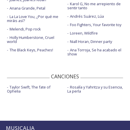
Karol G, No me arrepiento de
sentir tanto
Ariana Grande, Petal
Andrés Suárez, Lúa
La La Love You, ¿Por qué me
miráis así?
Foo Fighters, Your favorite toy
Melendi, Pop rock
Loreen, Wildfire
Holly Humberstone, Cruel
world
Niall Horan, Dinner party
The Black Keys, Peaches!
Ana Torroja, Se ha acabado el
show
CANCIONES
Taylor Swift, The fate of
Rosalía y Yahritza y su Esencia,
Ophelia
La perla
MUSICALIA