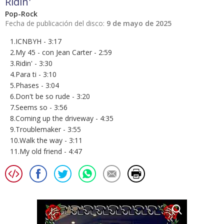
Ridin'
Pop-Rock
Fecha de publicación del disco:
9 de mayo de 2025
1.ICNBYH - 3:17
2.My 45 - con Jean Carter - 2:59
3.Ridin' - 3:30
4.Para ti - 3:10
5.Phases - 3:04
6.Don't be so rude - 3:20
7.Seems so - 3:56
8.Coming up the driveway - 4:35
9.Troublemaker - 3:55
10.Walk the way - 3:11
11.My old friend - 4:47