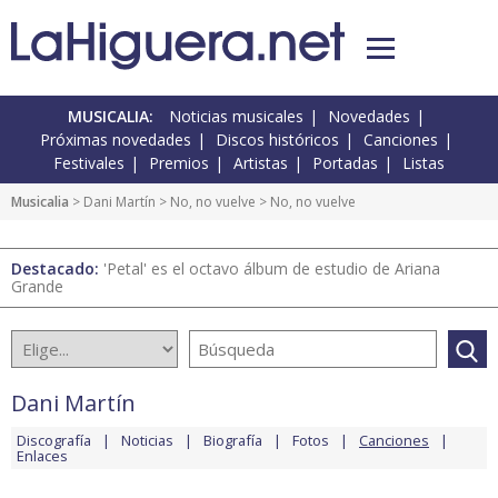
MUSICALIA:
Noticias musicales
Novedades
Próximas novedades
Discos históricos
Canciones
Festivales
Premios
Artistas
Portadas
Listas
Musicalia
>
Dani Martín
>
No, no vuelve
> No, no vuelve
Destacado:
'Petal' es el octavo álbum de estudio de Ariana
Grande
Dani Martín
Discografía
Noticias
Biografía
Fotos
Canciones
Enlaces