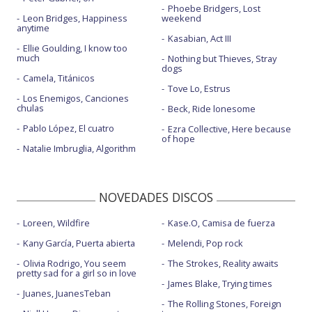
Phoebe Bridgers, Lost
Leon Bridges, Happiness
weekend
anytime
Kasabian, Act III
Ellie Goulding, I know too
much
Nothing but Thieves, Stray
dogs
Camela, Titánicos
Tove Lo, Estrus
Los Enemigos, Canciones
chulas
Beck, Ride lonesome
Pablo López, El cuatro
Ezra Collective, Here because
of hope
Natalie Imbruglia, Algorithm
NOVEDADES DISCOS
Loreen, Wildfire
Kase.O, Camisa de fuerza
Kany García, Puerta abierta
Melendi, Pop rock
Olivia Rodrigo, You seem
The Strokes, Reality awaits
pretty sad for a girl so in love
James Blake, Trying times
Juanes, JuanesTeban
The Rolling Stones, Foreign