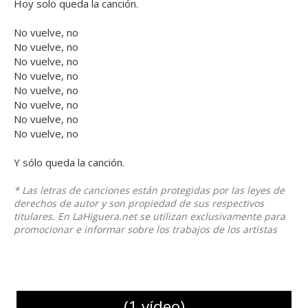
Hoy solo queda la canción.
No vuelve, no
No vuelve, no
No vuelve, no
No vuelve, no
No vuelve, no
No vuelve, no
No vuelve, no
No vuelve, no
Y sólo queda la canción.
* Las letras de canciones están protegidas por las leyes de
derechos de autor y son propiedad de sus respectivos
titulares. En LaHiguera.net se utilizan exclusivamente para
promocionar e informar sobre los trabajos de los artistas
(1 vídeo)