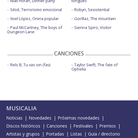
Niall Horan, Dinner party
tongues
Siloé, Terrorismo emocional
Robyn, Sexistential
Xoel López, Oniria popular
Gorillaz, The mountain
Paul McCartney, The boys of
Sienna Spiro, Visitor
Dungeon Lane
CANCIONES
Rels B, Tu vas sin (fav)
Taylor Swift, The fate of
Ophelia
MUSICALIA
Noticias
Novedades
Próximas novedades
Discos históricos
Canciones
Festivales
Premios
Artistas y grupos
Portadas
Listas
Guía / directorio