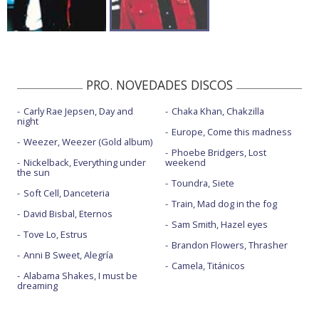
PRO. NOVEDADES DISCOS
Carly Rae Jepsen, Day and
Chaka Khan, Chakzilla
night
Europe, Come this madness
Weezer, Weezer (Gold album)
Phoebe Bridgers, Lost
Nickelback, Everything under
weekend
the sun
Toundra, Siete
Soft Cell, Danceteria
Train, Mad dog in the fog
David Bisbal, Eternos
Sam Smith, Hazel eyes
Tove Lo, Estrus
Brandon Flowers, Thrasher
Anni B Sweet, Alegría
Camela, Titánicos
Alabama Shakes, I must be
dreaming