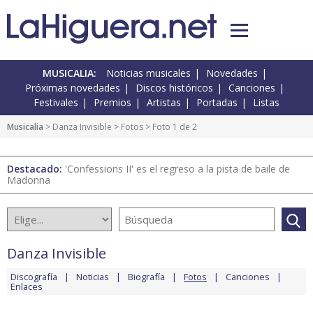
MUSICALIA:
Noticias musicales
Novedades
Próximas novedades
Discos históricos
Canciones
Festivales
Premios
Artistas
Portadas
Listas
Musicalia
>
Danza Invisible
>
Fotos
> Foto 1 de 2
Destacado:
'Confessions II' es el regreso a la pista de baile de
Madonna
Danza Invisible
Discografía
Noticias
Biografía
Fotos
Canciones
Enlaces