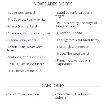
NOVEDADES DISCOS
Robyn, Sexistential
David DeMaría, La puerta
mágica
The Strokes, Reality awaits
Paul McCartney, The boys of
Dungeon Lane
Ariana Grande, Petal
Quevedo, El baifo
Charli xcx, Music, fashion, film
Foo Fighters, Your favorite toy
Sienna Spiro, Visitor
Ella Langley, Dandelion
Charlie Puth, Whatever's
clever
Muse, The wow! signal
Madonna, Confessions II
Fangoria, La verdad o la
imaginación
Kase.O, Camisa de fuerza
FLO, Therapy at the club
CANCIONES
Rels B, Tu vas sin (fav)
Taylor Swift, The fate of
Ophelia