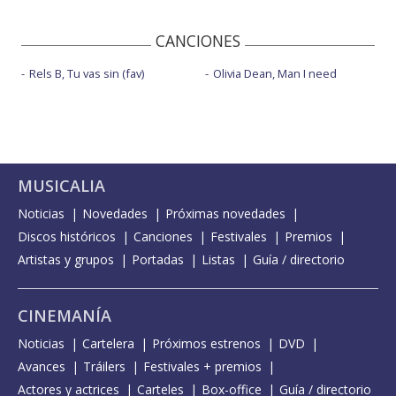
CANCIONES
Rels B, Tu vas sin (fav)
Olivia Dean, Man I need
MUSICALIA
Noticias
Novedades
Próximas novedades
Discos históricos
Canciones
Festivales
Premios
Artistas y grupos
Portadas
Listas
Guía / directorio
CINEMANÍA
Noticias
Cartelera
Próximos estrenos
DVD
Avances
Tráilers
Festivales + premios
Actores y actrices
Carteles
Box-office
Guía / directorio