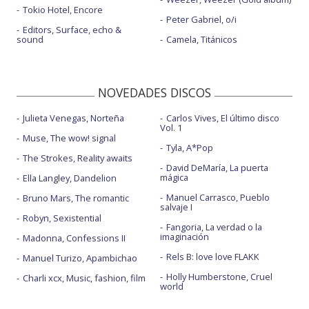
Tokio Hotel, Encore
Peter Gabriel, o/i
Editors, Surface, echo &
sound
Camela, Titánicos
NOVEDADES DISCOS
Julieta Venegas, Norteña
Carlos Vives, El último disco
Vol. 1
Muse, The wow! signal
Tyla, A*Pop
The Strokes, Reality awaits
David DeMaría, La puerta
mágica
Ella Langley, Dandelion
Manuel Carrasco, Pueblo
Bruno Mars, The romantic
salvaje I
Robyn, Sexistential
Fangoria, La verdad o la
imaginación
Madonna, Confessions II
Rels B: love love FLAKK
Manuel Turizo, Apambichao
Holly Humberstone, Cruel
Charli xcx, Music, fashion, film
world