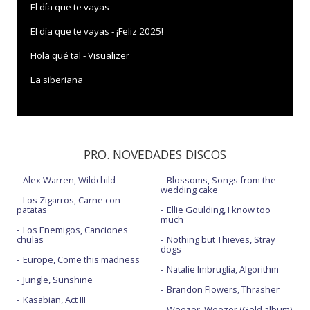
El día que te vayas
El día que te vayas - ¡Feliz 2025!
Hola qué tal - Visualizer
La siberiana
PRO. NOVEDADES DISCOS
Alex Warren, Wildchild
Blossoms, Songs from the
wedding cake
Los Zigarros, Carne con
patatas
Ellie Goulding, I know too
much
Los Enemigos, Canciones
chulas
Nothing but Thieves, Stray
dogs
Europe, Come this madness
Natalie Imbruglia, Algorithm
Jungle, Sunshine
Brandon Flowers, Thrasher
Kasabian, Act III
Weezer, Weezer (Gold album)