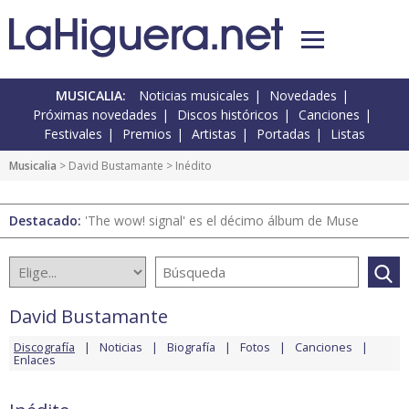
MUSICALIA:
Noticias musicales
Novedades
Próximas novedades
Discos históricos
Canciones
Festivales
Premios
Artistas
Portadas
Listas
Musicalia
>
David Bustamante
> Inédito
Destacado:
'The wow! signal' es el décimo álbum de Muse
David Bustamante
Discografía
Noticias
Biografía
Fotos
Canciones
Enlaces