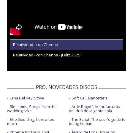
Relatividad - con Chenoa
Relatividad - con Chenoa - ¡Feliz 2025!
PRO. NOVEDADES DISCOS
Lana Del Rey, Stove
Soft Cell, Danceteria
Blossoms, Songs from the
Arde Bogotá, Manufacturas
wedding cake
del club de la gente sola
Ellie Goulding, I know too
The Script, The user's guide to
much
being human
Phoebe Bridgers, Lost
Álvaro de Luna, Azulejos