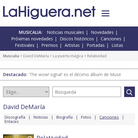
MUSICALIA:
Noticias musicales
Novedades
Próximas novedades
Discos históricos
Canciones
Festivales
Premios
Artistas
Portadas
Listas
Musicalia
>
David DeMaría
>
La puerta mágica
> Relatividad
Destacado:
'The wow! signal' es el décimo álbum de Muse
David DeMaría
Discografía
Noticias
Biografía
Fotos
Canciones
Enlaces
Relatividad