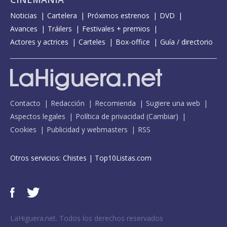
Noticias
Cartelera
Próximos estrenos
DVD
Avances
Tráilers
Festivales + premios
Actores y actrices
Carteles
Box-office
Guía / directorio
Contacto
Redacción
Recomienda
Sugiere una web
Aspectos legales
Política de privacidad
(
Cambiar
)
Cookies
Publicidad y webmasters
RSS
Otros servicios:
Chistes
|
Top10Listas.com
LaHiguera.net. Todos los derechos reservados