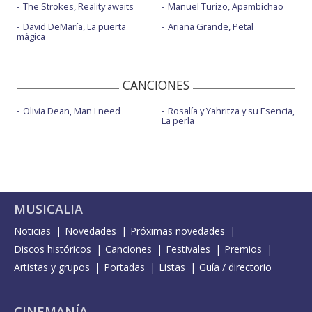
The Strokes, Reality awaits
Manuel Turizo, Apambichao
David DeMaría, La puerta
Ariana Grande, Petal
mágica
CANCIONES
Olivia Dean, Man I need
Rosalía y Yahritza y su Esencia,
La perla
MUSICALIA
Noticias
Novedades
Próximas novedades
Discos históricos
Canciones
Festivales
Premios
Artistas y grupos
Portadas
Listas
Guía / directorio
CINEMANÍA