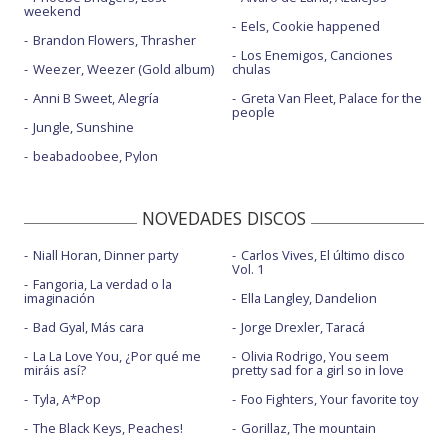
weekend
Eels, Cookie happened
Brandon Flowers, Thrasher
Los Enemigos, Canciones
Weezer, Weezer (Gold album)
chulas
Anni B Sweet, Alegría
Greta Van Fleet, Palace for the
people
Jungle, Sunshine
beabadoobee, Pylon
NOVEDADES DISCOS
Niall Horan, Dinner party
Carlos Vives, El último disco
Vol. 1
Fangoria, La verdad o la
imaginación
Ella Langley, Dandelion
Bad Gyal, Más cara
Jorge Drexler, Taracá
La La Love You, ¿Por qué me
Olivia Rodrigo, You seem
miráis así?
pretty sad for a girl so in love
Tyla, A*Pop
Foo Fighters, Your favorite toy
The Black Keys, Peaches!
Gorillaz, The mountain