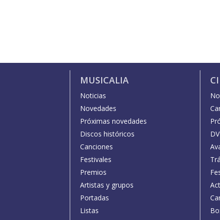
MUSICALIA
C
Noticias
Not
Novedades
Car
Próximas novedades
Pr
Discos históricos
DV
Canciones
Av
Festivales
Trá
Premios
Fe
Artistas y grupos
Act
Portadas
Car
Listas
Bo