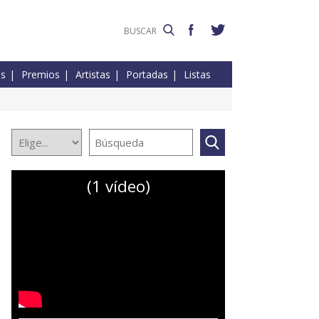
es
Premios
Artistas
Portadas
Listas
(1 vídeo)