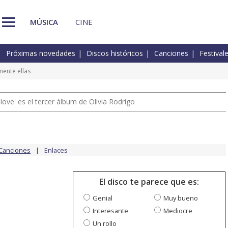
MÚSICA
CINE
Próximas novedades
Discos históricos
Canciones
Festival
ente ellas
 love' es el tercer álbum de Olivia Rodrigo
Canciones
Enlaces
El disco te parece que es:
Genial
Muy bueno
Interesante
Mediocre
Un rollo