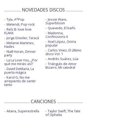
NOVEDADES DISCOS
Tyla, A*Pop
Jessie Ware,
Superbloom
Melendi, Pop rock
Quevedo, El baifo
Rels B: love love
FLAKK
Madonna,
Confessions II
Jorge Drexler, Taracá
Xoel López, Oniria
Melanie Martinez,
popular
Hades
Carlos Vives, El último
Niall Horan, Dinner
disco Vol. 1
party
Andrés Suárez, Lúa
La La Love You, ¿Por
qué me miráis así?
Triángulo de Amor
Bizarro, Mi catedral
David DeMaría, La
puerta mágica
Karol G, No me
arrepiento de sentir
tanto
CANCIONES
Aitana, Superestrella
Taylor Swift, The fate
of Ophelia