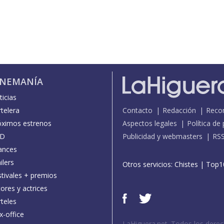
INEMANÍA
icias
telera
Contacto
Redacción
Reco
óximos estrenos
Aspectos legales
Política de
D
Publicidad y webmasters
RS
ances
ilers
Otros servicios:
Chistes
|
Top1
stivales + premios
ores y actrices
teles
x-office
LaHiguera.net. Todos los dere