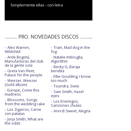
Simplemente ellas - con letra
PRO. NOVEDADES DISCOS
Alex Warren,
Train, Mad dog in the
Wildchild
fog
Arde Bogotá,
Natalie Imbruglia,
Manufacturas del club
Algorithm
de la gente sola
Becky G, Baraja
Greta Van Fleet,
bendita
Palace for the people
Ellie Goulding, I know
Weezer, Weezer
too much
(Gold album)
Toundra, Siete
Europe, Come this
Sam Smith, Hazel
madness
eyes
Blossoms, Songs
Los Enemigos,
from the wedding cake
Canciones chulas
Los Zigarros, Carne
Anni B Sweet, Alegría
con patatas
Jorja Smith, What are
the odds