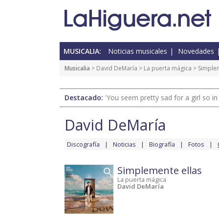
MUSICALIA:
Noticias musicales
Novedades
Musicalia
>
David DeMaría
>
La puerta mágica
> Simplem
Destacado:
'You seem pretty sad for a girl so in
David DeMaría
Discografía
Noticias
Biografía
Fotos
Simplemente ellas
La puerta mágica
David DeMaría