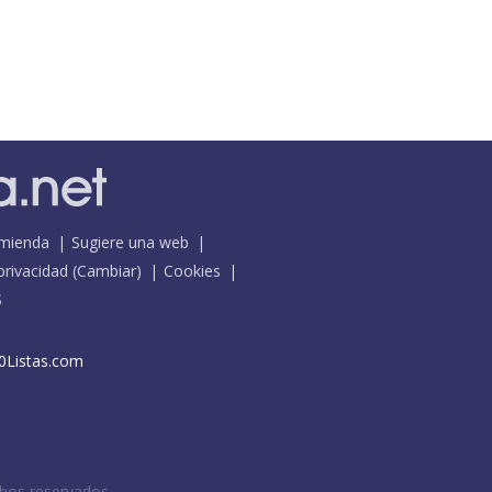
mienda
Sugiere una web
 privacidad
(
Cambiar
)
Cookies
S
0Listas.com
chos reservados