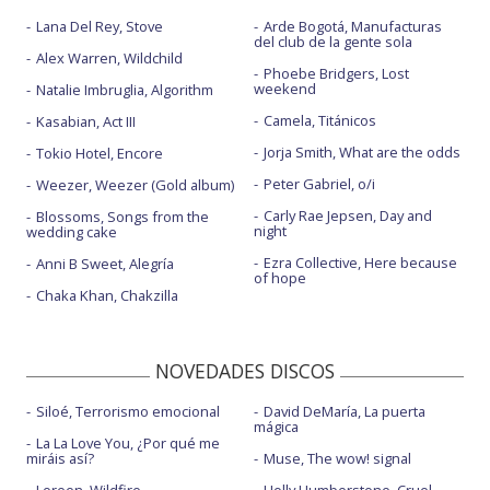
Lana Del Rey, Stove
Arde Bogotá, Manufacturas
del club de la gente sola
Alex Warren, Wildchild
Phoebe Bridgers, Lost
weekend
Natalie Imbruglia, Algorithm
Camela, Titánicos
Kasabian, Act III
Jorja Smith, What are the odds
Tokio Hotel, Encore
Peter Gabriel, o/i
Weezer, Weezer (Gold album)
Carly Rae Jepsen, Day and
Blossoms, Songs from the
night
wedding cake
Ezra Collective, Here because
Anni B Sweet, Alegría
of hope
Chaka Khan, Chakzilla
NOVEDADES DISCOS
Siloé, Terrorismo emocional
David DeMaría, La puerta
mágica
La La Love You, ¿Por qué me
miráis así?
Muse, The wow! signal