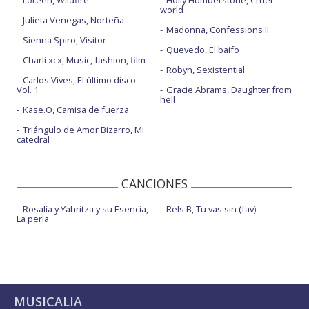
Loreen, Wildfire
Holly Humberstone, Cruel
world
Julieta Venegas, Norteña
Madonna, Confessions II
Sienna Spiro, Visitor
Quevedo, El baifo
Charli xcx, Music, fashion, film
Robyn, Sexistential
Carlos Vives, El último disco
Vol. 1
Gracie Abrams, Daughter from
hell
Kase.O, Camisa de fuerza
Triángulo de Amor Bizarro, Mi
catedral
CANCIONES
Rosalía y Yahritza y su Esencia,
Rels B, Tu vas sin (fav)
La perla
MUSICALIA