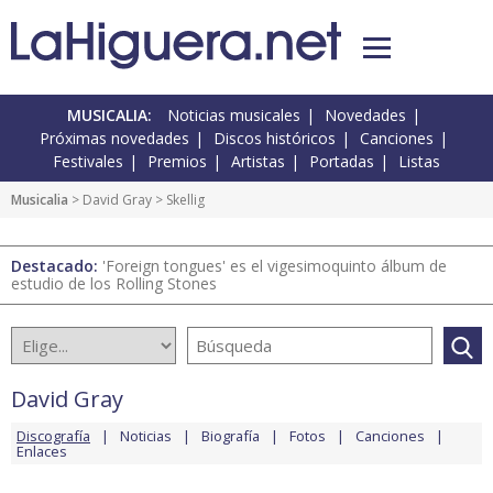
MUSICALIA:
Noticias musicales
Novedades
Próximas novedades
Discos históricos
Canciones
Festivales
Premios
Artistas
Portadas
Listas
Musicalia
>
David Gray
> Skellig
Destacado:
'Foreign tongues' es el vigesimoquinto álbum de
estudio de los Rolling Stones
David Gray
Discografía
Noticias
Biografía
Fotos
Canciones
Enlaces