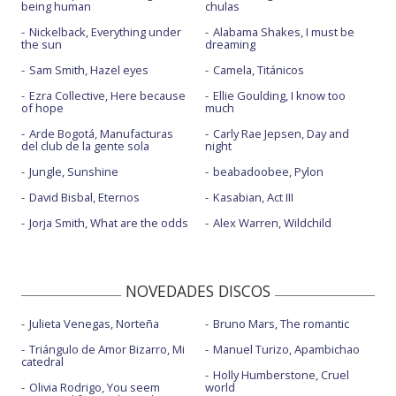
being human
chulas
Nickelback, Everything under
Alabama Shakes, I must be
the sun
dreaming
Sam Smith, Hazel eyes
Camela, Titánicos
Ezra Collective, Here because
Ellie Goulding, I know too
of hope
much
Arde Bogotá, Manufacturas
Carly Rae Jepsen, Day and
del club de la gente sola
night
Jungle, Sunshine
beabadoobee, Pylon
David Bisbal, Eternos
Kasabian, Act III
Jorja Smith, What are the odds
Alex Warren, Wildchild
NOVEDADES DISCOS
Julieta Venegas, Norteña
Bruno Mars, The romantic
Triángulo de Amor Bizarro, Mi
Manuel Turizo, Apambichao
catedral
Holly Humberstone, Cruel
Olivia Rodrigo, You seem
world