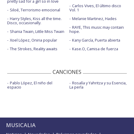
pretty sad for a girl so in love
Carlos Vives, El último disco
Siloé, Terrorismo emocional
Vol. 1
Harry Styles, Kiss all the time.
Melanie Martinez, Hades
Disco, occasionally.
RAYE, This music may contain
Shania Twain, Little Miss Twain
hope.
Xoel López, Oniria popular
Kany García, Puerta abierta
The Strokes, Reality awaits
Kase.O, Camisa de fuerza
CANCIONES
Pablo López, El niño del
Rosalía y Yahritza y su Esencia,
espacio
La perla
MUSICALIA