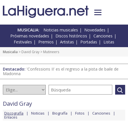
MUSICALIA:
Noticias musicales
Novedades
Próximas novedades
Discos históricos
Canciones
Festivales
Premios
Artistas
Portadas
Listas
Musicalia
>
David Gray
> Mutineers
Destacado:
'Confessions II' es el regreso a la pista de baile de
Madonna
David Gray
Discografía
Noticias
Biografía
Fotos
Canciones
Enlaces