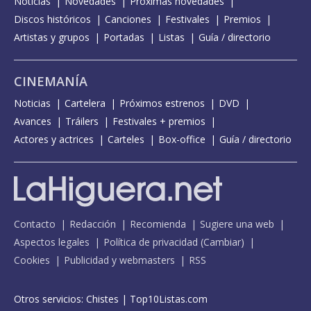
Noticias
Novedades
Próximas novedades
Discos históricos
Canciones
Festivales
Premios
Artistas y grupos
Portadas
Listas
Guía / directorio
CINEMANÍA
Noticias
Cartelera
Próximos estrenos
DVD
Avances
Tráilers
Festivales + premios
Actores y actrices
Carteles
Box-office
Guía / directorio
Contacto
Redacción
Recomienda
Sugiere una web
Aspectos legales
Política de privacidad
(
Cambiar
)
Cookies
Publicidad y webmasters
RSS
Otros servicios:
Chistes
|
Top10Listas.com