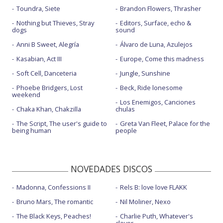
Toundra, Siete
Brandon Flowers, Thrasher
Nothing but Thieves, Stray
Editors, Surface, echo &
dogs
sound
Anni B Sweet, Alegría
Álvaro de Luna, Azulejos
Kasabian, Act III
Europe, Come this madness
Soft Cell, Danceteria
Jungle, Sunshine
Phoebe Bridgers, Lost
Beck, Ride lonesome
weekend
Los Enemigos, Canciones
Chaka Khan, Chakzilla
chulas
The Script, The user's guide to
Greta Van Fleet, Palace for the
being human
people
NOVEDADES DISCOS
Madonna, Confessions II
Rels B: love love FLAKK
Bruno Mars, The romantic
Nil Moliner, Nexo
The Black Keys, Peaches!
Charlie Puth, Whatever's