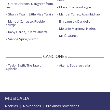
clever
Gracie Abrams, Daughter from
hell
Muse, The wow! signal
Shania Twain, Little Miss Twain
Manuel Turizo, Apambichao
Manuel Carrasco, Pueblo
Ella Langley, Dandelion
salvaje I
Melanie Martinez, Hades
Kany García, Puerta abierta
Malú, Quince
Sienna Spiro, Visitor
CANCIONES
Taylor Swift, The fate of
Aitana, Superestrella
Ophelia
MUSICALIA
Noticias
Novedades
Próximas novedades