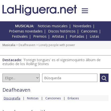
MUSICALIA:
Noticias musicales
Novedades
Próximas novedades
Discos históricos
Canciones
Festivales
Premios
Artistas
Portadas
Listas
Musicalia
>
Deafheaven
> Lonely people with power
Destacado:
'Foreign tongues' es el vigesimoquinto álbum de
estudio de los Rolling Stones
Deafheaven
Discografía
Noticias
Canciones
Enlaces