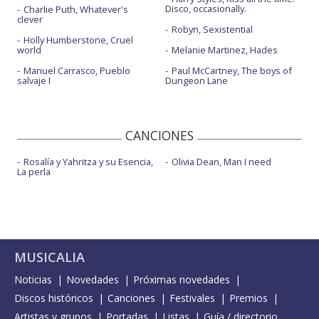
Disco, occasionally.
Charlie Puth, Whatever's
clever
Robyn, Sexistential
Holly Humberstone, Cruel
world
Melanie Martinez, Hades
Manuel Carrasco, Pueblo
Paul McCartney, The boys of
salvaje I
Dungeon Lane
CANCIONES
Rosalía y Yahritza y su Esencia,
Olivia Dean, Man I need
La perla
MUSICALIA
Noticias
Novedades
Próximas novedades
Discos históricos
Canciones
Festivales
Premios
Artistas y grupos
Portadas
Listas
Guía / directorio