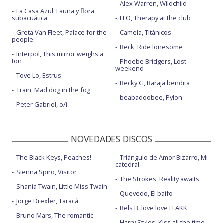
Alex Warren, Wildchild
La Casa Azul, Fauna y flora
subacuática
FLO, Therapy at the club
Greta Van Fleet, Palace for the
Camela, Titánicos
people
Beck, Ride lonesome
Interpol, This mirror weighs a
ton
Phoebe Bridgers, Lost
weekend
Tove Lo, Estrus
Becky G, Baraja bendita
Train, Mad dog in the fog
beabadoobee, Pylon
Peter Gabriel, o/i
NOVEDADES DISCOS
The Black Keys, Peaches!
Triángulo de Amor Bizarro, Mi
catedral
Sienna Spiro, Visitor
The Strokes, Reality awaits
Shania Twain, Little Miss Twain
Quevedo, El baifo
Jorge Drexler, Taracá
Rels B: love love FLAKK
Bruno Mars, The romantic
Harry Styles, Kiss all the time.