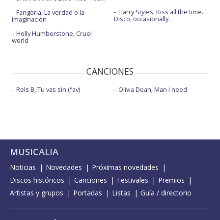
Harry Styles, Kiss all the time.
Fangoria, La verdad o la
Disco, occasionally.
imaginación
Holly Humberstone, Cruel
world
CANCIONES
Rels B, Tu vas sin (fav)
Olivia Dean, Man I need
MUSICALIA
Noticias
Novedades
Próximas novedades
Discos históricos
Canciones
Festivales
Premios
Artistas y grupos
Portadas
Listas
Guía / directorio