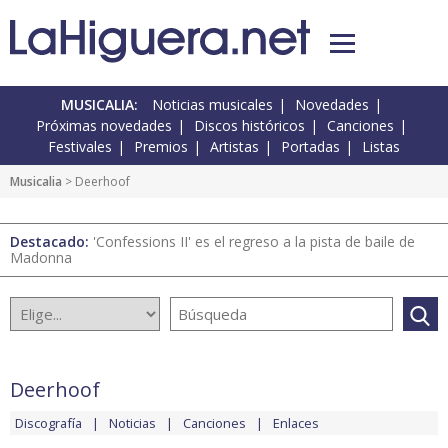
MUSICALIA:
Noticias musicales
Novedades
Próximas novedades
Discos históricos
Canciones
Festivales
Premios
Artistas
Portadas
Listas
Musicalia
> Deerhoof
Destacado:
'Confessions II' es el regreso a la pista de baile de
Madonna
Deerhoof
Discografía
Noticias
Canciones
Enlaces