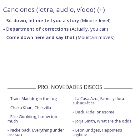
Canciones (letra, audio, vídeo) (
+
)
-
Sit down, let me tell you a story
(
Miracle-level
)
-
Department of corrections
(
Actually, you can
)
-
Come down here and say that
(
Mountain moves
)
PRO. NOVEDADES DISCOS
Train, Mad dog in the fog
La Casa Azul, Fauna y flora
subacuática
Chaka Khan, Chakzilla
Beck, Ride lonesome
Ellie Goulding, I know too
much
Jorja Smith, What are the odds
Nickelback, Everything under
Leon Bridges, Happiness
the sun
anytime