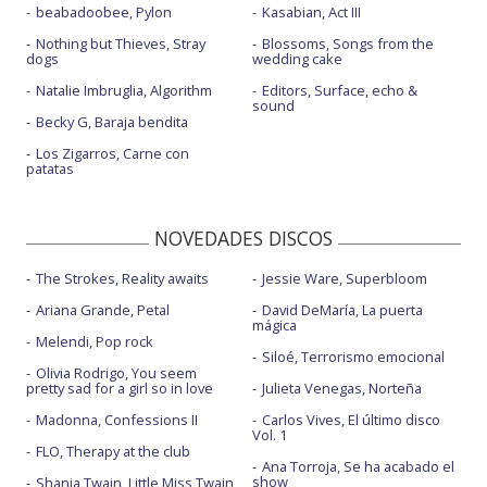
beabadoobee, Pylon
Kasabian, Act III
Nothing but Thieves, Stray
Blossoms, Songs from the
dogs
wedding cake
Natalie Imbruglia, Algorithm
Editors, Surface, echo &
sound
Becky G, Baraja bendita
Los Zigarros, Carne con
patatas
NOVEDADES DISCOS
The Strokes, Reality awaits
Jessie Ware, Superbloom
Ariana Grande, Petal
David DeMaría, La puerta
mágica
Melendi, Pop rock
Siloé, Terrorismo emocional
Olivia Rodrigo, You seem
pretty sad for a girl so in love
Julieta Venegas, Norteña
Madonna, Confessions II
Carlos Vives, El último disco
Vol. 1
FLO, Therapy at the club
Ana Torroja, Se ha acabado el
show
Shania Twain, Little Miss Twain