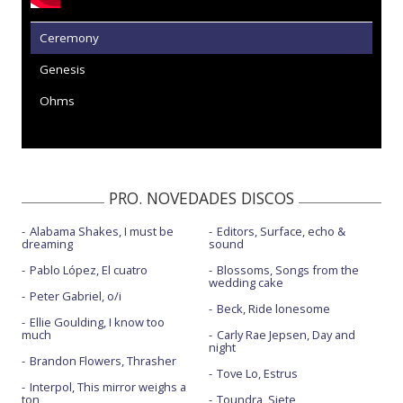
Ceremony
Genesis
Ohms
PRO. NOVEDADES DISCOS
Alabama Shakes, I must be
Editors, Surface, echo &
dreaming
sound
Pablo López, El cuatro
Blossoms, Songs from the
wedding cake
Peter Gabriel, o/i
Beck, Ride lonesome
Ellie Goulding, I know too
much
Carly Rae Jepsen, Day and
night
Brandon Flowers, Thrasher
Tove Lo, Estrus
Interpol, This mirror weighs a
ton
Toundra, Siete