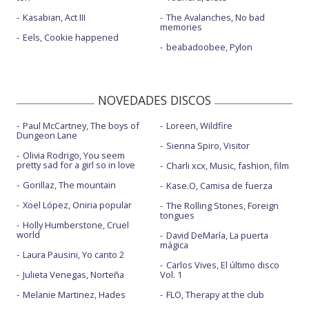
Kasabian, Act III
The Avalanches, No bad
memories
Eels, Cookie happened
beabadoobee, Pylon
NOVEDADES DISCOS
Paul McCartney, The boys of
Loreen, Wildfire
Dungeon Lane
Sienna Spiro, Visitor
Olivia Rodrigo, You seem
pretty sad for a girl so in love
Charli xcx, Music, fashion, film
Gorillaz, The mountain
Kase.O, Camisa de fuerza
Xoel López, Oniria popular
The Rolling Stones, Foreign
tongues
Holly Humberstone, Cruel
world
David DeMaría, La puerta
mágica
Laura Pausini, Yo canto 2
Carlos Vives, El último disco
Julieta Venegas, Norteña
Vol. 1
Melanie Martinez, Hades
FLO, Therapy at the club