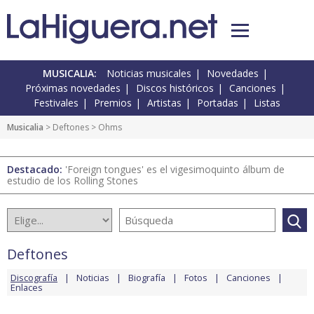
MUSICALIA:
Noticias musicales
Novedades
Próximas novedades
Discos históricos
Canciones
Festivales
Premios
Artistas
Portadas
Listas
Musicalia
>
Deftones
> Ohms
Destacado:
'Foreign tongues' es el vigesimoquinto álbum de
estudio de los Rolling Stones
Deftones
Discografía
Noticias
Biografía
Fotos
Canciones
Enlaces