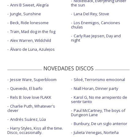
Nickelback, Everything under
Anni B Sweet, Alegría
the sun
Jungle, Sunshine
Lana Del Rey, Stove
Beck, Ride lonesome
Los Enemigos, Canciones
chulas
Train, Mad dog in the fog
Carly Rae Jepsen, Day and
night
Alex Warren, Wildchild
Álvaro de Luna, Azulejos
NOVEDADES DISCOS
Jessie Ware, Superbloom
Siloé, Terrorismo emocional
Quevedo, El baifo
Niall Horan, Dinner party
Rels B: love love FLAKK
Karol G, No me arrepiento de
sentir tanto
Charlie Puth, Whatever's
clever
Paul McCartney, The boys of
Dungeon Lane
Andrés Suárez, Lúa
Bunbury, De un siglo anterior
Harry Styles, Kiss all the time.
Disco, occasionally.
Julieta Venegas, Norteña