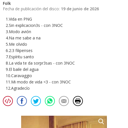
Folk
Fecha de publicación del disco:
19 de junio de 2026
1.Vida en PNG
2.Sin explicacion3s - con 3NOC
3.Modo avión
4.Na me sabe a na
5.Me olvido
6.2:3 filipenses
7.Espíritu santo
8.La vida te da sorpr3sas - con 3NOC
9.El baile del agua
10.Caravaggio
11.Mi modo de vida <3 - con 3NOC
12.Agradecío