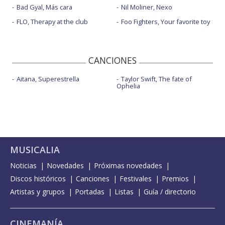
Bad Gyal, Más cara
Nil Moliner, Nexo
FLO, Therapy at the club
Foo Fighters, Your favorite toy
CANCIONES
Aitana, Superestrella
Taylor Swift, The fate of
Ophelia
MUSICALIA
Noticias
Novedades
Próximas novedades
Discos históricos
Canciones
Festivales
Premios
Artistas y grupos
Portadas
Listas
Guía / directorio
CINEMANÍA