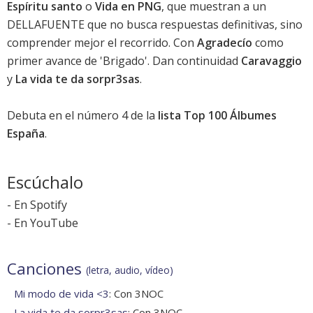
Espíritu santo
o
Vida en PNG
, que muestran a un
DELLAFUENTE que no busca respuestas definitivas, sino
comprender mejor el recorrido. Con
Agradecío
como
primer avance de 'Brigado'. Dan continuidad
Caravaggio
y
La vida te da sorpr3sas
.
Debuta en el
número 4
de la
lista Top 100 Álbumes
España
.
Escúchalo
-
En Spotify
-
En YouTube
Canciones
(letra, audio, vídeo)
Mi modo de vida <3
: Con 3NOC
La vida te da sorpr3sas
: Con 3NOC