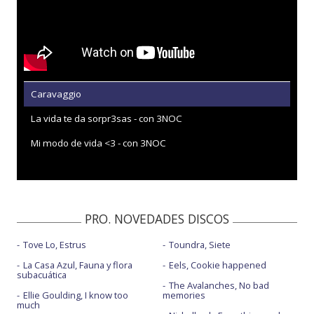
Caravaggio
La vida te da sorpr3sas - con 3NOC
Mi modo de vida <3 - con 3NOC
PRO. NOVEDADES DISCOS
Tove Lo, Estrus
Toundra, Siete
La Casa Azul, Fauna y flora
Eels, Cookie happened
subacuática
The Avalanches, No bad
Ellie Goulding, I know too
memories
much