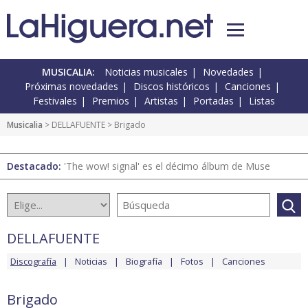
MUSICALIA:
Noticias musicales
Novedades
Próximas novedades
Discos históricos
Canciones
Festivales
Premios
Artistas
Portadas
Listas
Musicalia
>
DELLAFUENTE
> Brigado
Destacado:
'The wow! signal' es el décimo álbum de Muse
DELLAFUENTE
Discografía
Noticias
Biografía
Fotos
Canciones
Brigado