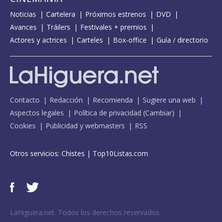
Noticias
Cartelera
Próximos estrenos
DVD
Avances
Tráilers
Festivales + premios
Actores y actrices
Carteles
Box-office
Guía / directorio
Contacto
Redacción
Recomienda
Sugiere una web
Aspectos legales
Política de privacidad
(
Cambiar
)
Cookies
Publicidad y webmasters
RSS
Otros servicios:
Chistes
|
Top10Listas.com
LaHiguera.net. Todos los derechos reservados