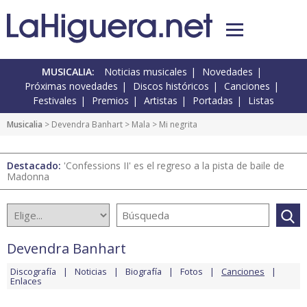
MUSICALIA:
Noticias musicales
Novedades
Próximas novedades
Discos históricos
Canciones
Festivales
Premios
Artistas
Portadas
Listas
Musicalia
>
Devendra Banhart
>
Mala
> Mi negrita
Destacado:
'Confessions II' es el regreso a la pista de baile de
Madonna
Devendra Banhart
Discografía
Noticias
Biografía
Fotos
Canciones
Enlaces