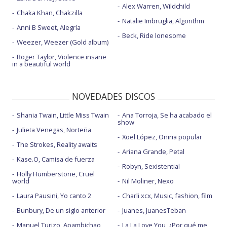
Alex Warren, Wildchild
Chaka Khan, Chakzilla
Natalie Imbruglia, Algorithm
Anni B Sweet, Alegría
Beck, Ride lonesome
Weezer, Weezer (Gold album)
Roger Taylor, Violence insane
in a beautiful world
NOVEDADES DISCOS
Shania Twain, Little Miss Twain
Ana Torroja, Se ha acabado el
show
Julieta Venegas, Norteña
Xoel López, Oniria popular
The Strokes, Reality awaits
Ariana Grande, Petal
Kase.O, Camisa de fuerza
Robyn, Sexistential
Holly Humberstone, Cruel
world
Nil Moliner, Nexo
Laura Pausini, Yo canto 2
Charli xcx, Music, fashion, film
Bunbury, De un siglo anterior
Juanes, JuanesTeban
Manuel Turizo, Apambichao
La La Love You, ¿Por qué me