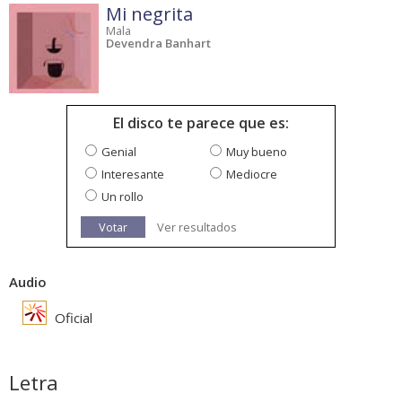
Mi negrita
Mala
Devendra Banhart
El disco te parece que es:
Genial
Muy bueno
Interesante
Mediocre
Un rollo
Votar
Ver resultados
Audio
Oficial
Letra