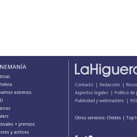
INEMANÍA
icias
telera
Contacto
Redacción
Reco
óximos estrenos
Aspectos legales
Política de
D
Publicidad y webmasters
RS
ances
ilers
Otros servicios:
Chistes
|
Top1
stivales + premios
ores y actrices