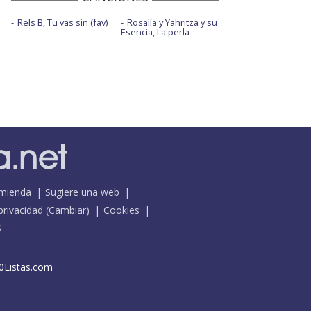
Rels B, Tu vas sin (fav)
Rosalía y Yahritza y su
Esencia, La perla
mienda
Sugiere una web
 privacidad
(
Cambiar
)
Cookies
S
0Listas.com