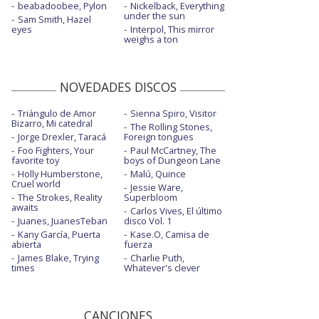
beabadoobee, Pylon
Nickelback, Everything
under the sun
Sam Smith, Hazel
eyes
Interpol, This mirror
weighs a ton
NOVEDADES DISCOS
Triángulo de Amor
Sienna Spiro, Visitor
Bizarro, Mi catedral
The Rolling Stones,
Jorge Drexler, Taracá
Foreign tongues
Foo Fighters, Your
Paul McCartney, The
favorite toy
boys of Dungeon Lane
Holly Humberstone,
Malú, Quince
Cruel world
Jessie Ware,
The Strokes, Reality
Superbloom
awaits
Carlos Vives, El último
Juanes, JuanesTeban
disco Vol. 1
Kany García, Puerta
Kase.O, Camisa de
abierta
fuerza
James Blake, Trying
Charlie Puth,
times
Whatever's clever
CANCIONES