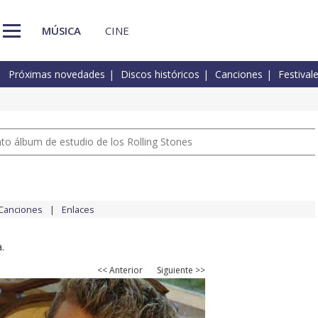
MÚSICA
CINE
Próximas novedades
Discos históricos
Canciones
Festival
nto álbum de estudio de los Rolling Stones
Canciones
Enlaces
.
<< Anterior
Siguiente >>