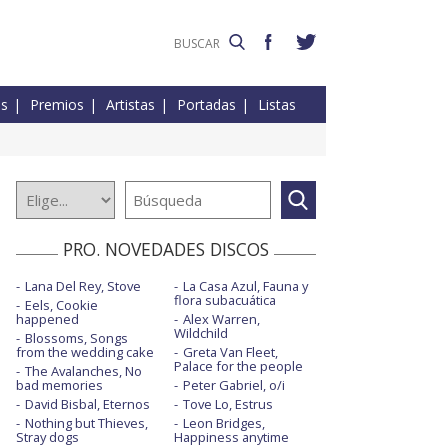
es
Premios
Artistas
Portadas
Listas
PRO. NOVEDADES DISCOS
Lana Del Rey, Stove
La Casa Azul, Fauna y
flora subacuática
Eels, Cookie
happened
Alex Warren,
Wildchild
Blossoms, Songs
from the wedding cake
Greta Van Fleet,
Palace for the people
The Avalanches, No
bad memories
Peter Gabriel, o/i
David Bisbal, Eternos
Tove Lo, Estrus
Nothing but Thieves,
Leon Bridges,
Stray dogs
Happiness anytime