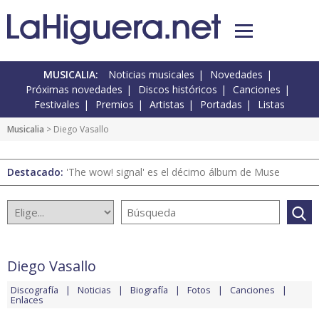
MUSICALIA:
Noticias musicales
Novedades
Próximas novedades
Discos históricos
Canciones
Festivales
Premios
Artistas
Portadas
Listas
Musicalia
> Diego Vasallo
Destacado:
'The wow! signal' es el décimo álbum de Muse
Diego Vasallo
Discografía
Noticias
Biografía
Fotos
Canciones
Enlaces