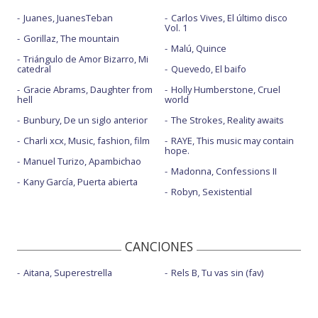
Juanes, JuanesTeban
Carlos Vives, El último disco
Vol. 1
Gorillaz, The mountain
Malú, Quince
Triángulo de Amor Bizarro, Mi
catedral
Quevedo, El baifo
Gracie Abrams, Daughter from
Holly Humberstone, Cruel
hell
world
Bunbury, De un siglo anterior
The Strokes, Reality awaits
Charli xcx, Music, fashion, film
RAYE, This music may contain
hope.
Manuel Turizo, Apambichao
Madonna, Confessions II
Kany García, Puerta abierta
Robyn, Sexistential
CANCIONES
Aitana, Superestrella
Rels B, Tu vas sin (fav)