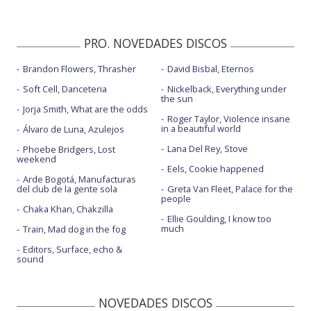
PRO. NOVEDADES DISCOS
Brandon Flowers, Thrasher
David Bisbal, Eternos
Soft Cell, Danceteria
Nickelback, Everything under
the sun
Jorja Smith, What are the odds
Roger Taylor, Violence insane
in a beautiful world
Álvaro de Luna, Azulejos
Lana Del Rey, Stove
Phoebe Bridgers, Lost
weekend
Eels, Cookie happened
Arde Bogotá, Manufacturas
del club de la gente sola
Greta Van Fleet, Palace for the
people
Chaka Khan, Chakzilla
Ellie Goulding, I know too
much
Train, Mad dog in the fog
Editors, Surface, echo &
sound
NOVEDADES DISCOS