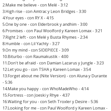
2.Make me believe - con Melé - 3:12
3.High rise - con Amtrac y Leon Bridges - 3:30
4.Your eyes - con RY X - 4:15
5.One by one - con Elderbrook y andhim - 3:00
6.Promises - con Paul Woolford y Kareen Lomax - 3:21
7.Right 2 left - con Melé y Busta Rhymes - 2:34
8.Humble - con Lil Yachty - 3:27
9.On my mind - con SIDEPIECE - 3:09
10.Biturbo - con Raumakustik - 4:00
11.Don't be afraid - con Damian Lazarus y Jungle - 3:23
12.Let you go - con TSHA y Kareen Lomax - 3:54
13.Forget about me (Nite Version) - con Aluna y Durante
- 5:36
14.Make you happy - con WhoMadeWho - 4:14
15.Fortress - con Joeski y Rhye - 4:37
16.Waiting for you - con Seth Troxler y Desire - 5:36
17.Looking for me - con Paul Woolford y Kareen Lomax -