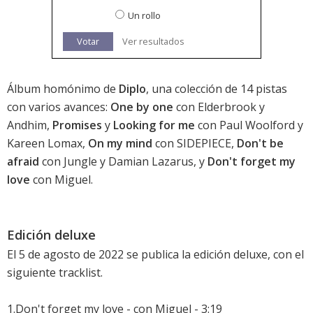
Un rollo
Votar
Ver resultados
Álbum homónimo de
Diplo
, una colección de 14 pistas
con varios avances:
One by one
con Elderbrook y
Andhim,
Promises
y
Looking for me
con Paul Woolford y
Kareen Lomax,
On my mind
con SIDEPIECE,
Don't be
afraid
con Jungle y Damian Lazarus, y
Don't forget my
love
con Miguel.
Edición deluxe
El 5 de agosto de 2022 se publica la edición deluxe, con el
siguiente tracklist.
1.Don't forget my love - con Miguel - 3:19