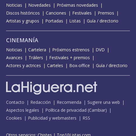
Noticias
Novedades
Próximas novedades
Discos históricos
Canciones
Festivales
Premios
Artistas y grupos
Portadas
Listas
Guía / directorio
CINEMANÍA
Noticias
Cartelera
Próximos estrenos
DVD
Avances
Tráilers
Festivales + premios
Actores y actrices
Carteles
Box-office
Guía / directorio
Contacto
Redacción
Recomienda
Sugiere una web
Aspectos legales
Política de privacidad
(
Cambiar
)
Cookies
Publicidad y webmasters
RSS
Otros servicios:
Chistes
|
Top10Listas.com