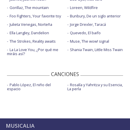
Gorillaz, The mountain
Loreen, Wildfire
Foo Fighters, Your favorite toy
Bunbury, De un siglo anterior
Julieta Venegas, Norteña
Jorge Drexler, Taracá
Ella Langley, Dandelion
Quevedo, El baifo
The Strokes, Reality awaits
Muse, The wow! signal
La La Love You, ¿Por qué me
Shania Twain, Little Miss Twain
miráis así?
CANCIONES
Pablo López, El niño del
Rosalía y Yahritza y su Esencia,
espacio
La perla
MUSICALIA