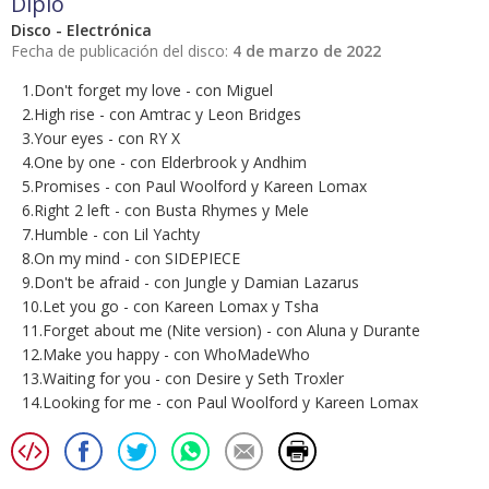
Diplo
Disco - Electrónica
Fecha de publicación del disco:
4 de marzo de 2022
1.Don't forget my love - con Miguel
2.High rise - con Amtrac y Leon Bridges
3.Your eyes - con RY X
4.One by one - con Elderbrook y Andhim
5.Promises - con Paul Woolford y Kareen Lomax
6.Right 2 left - con Busta Rhymes y Mele
7.Humble - con Lil Yachty
8.On my mind - con SIDEPIECE
9.Don't be afraid - con Jungle y Damian Lazarus
10.Let you go - con Kareen Lomax y Tsha
11.Forget about me (Nite version) - con Aluna y Durante
12.Make you happy - con WhoMadeWho
13.Waiting for you - con Desire y Seth Troxler
14.Looking for me - con Paul Woolford y Kareen Lomax