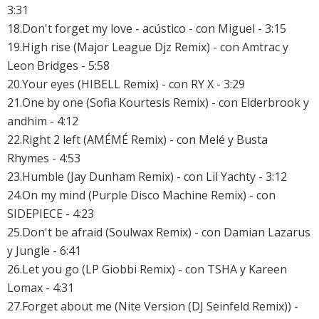
3:31
18.Don't forget my love - acústico - con Miguel - 3:15
19.High rise (Major League Djz Remix) - con Amtrac y
Leon Bridges - 5:58
20.Your eyes (HIBELL Remix) - con RY X - 3:29
21.One by one (Sofia Kourtesis Remix) - con Elderbrook y
andhim - 4:12
22.Right 2 left (AMÉMÉ Remix) - con Melé y Busta
Rhymes - 4:53
23.Humble (Jay Dunham Remix) - con Lil Yachty - 3:12
24.On my mind (Purple Disco Machine Remix) - con
SIDEPIECE - 4:23
25.Don't be afraid (Soulwax Remix) - con Damian Lazarus
y Jungle - 6:41
26.Let you go (LP Giobbi Remix) - con TSHA y Kareen
Lomax - 4:31
27.Forget about me (Nite Version (DJ Seinfeld Remix)) -