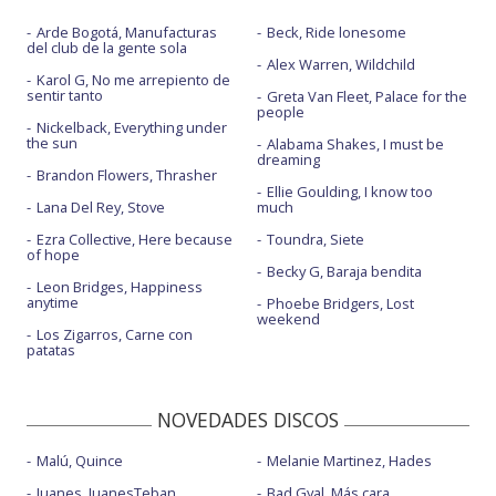
Arde Bogotá, Manufacturas
Beck, Ride lonesome
del club de la gente sola
Alex Warren, Wildchild
Karol G, No me arrepiento de
sentir tanto
Greta Van Fleet, Palace for the
people
Nickelback, Everything under
the sun
Alabama Shakes, I must be
dreaming
Brandon Flowers, Thrasher
Ellie Goulding, I know too
Lana Del Rey, Stove
much
Ezra Collective, Here because
Toundra, Siete
of hope
Becky G, Baraja bendita
Leon Bridges, Happiness
anytime
Phoebe Bridgers, Lost
weekend
Los Zigarros, Carne con
patatas
NOVEDADES DISCOS
Malú, Quince
Melanie Martinez, Hades
Juanes, JuanesTeban
Bad Gyal, Más cara