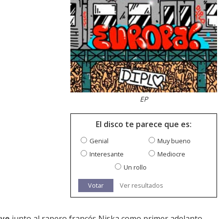
EP
El disco te parece que es:
Genial
Muy bueno
Interesante
Mediocre
Un rollo
Votar
Ver resultados
bye
junto al rapero francés Niska como primer adelanto.