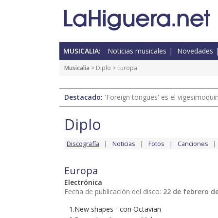
MUSICALIA:
Noticias musicales
Novedades
Musicalia
>
Diplo
> Europa
Destacado:
'Foreign tongues' es el vigesimoqui
Diplo
Discografía
Noticias
Fotos
Canciones
Europa
Electrónica
Fecha de publicación del disco:
22 de febrero d
1.New shapes - con Octavian