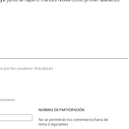
s por los usuarios!
(
Actualizar
)
ormulario!
NORMAS DE PARTICIPACIÓN
No se permitirán los comentarios fuera de
tema ó injuriantes