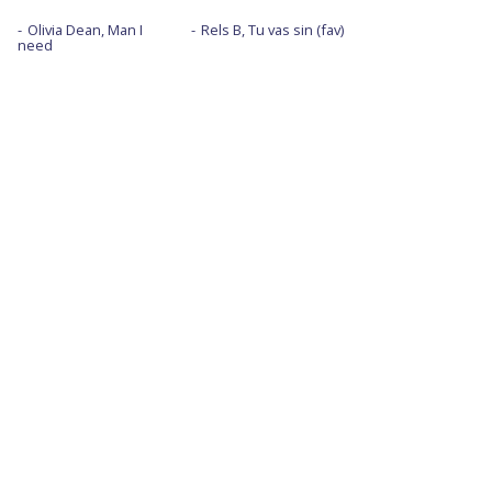
Olivia Dean, Man I
Rels B, Tu vas sin (fav)
need