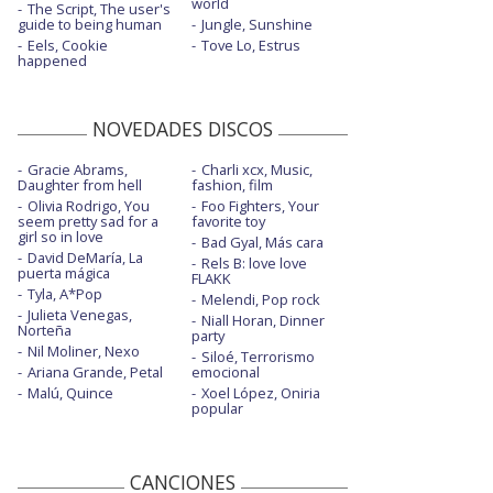
world
The Script, The user's
guide to being human
Jungle, Sunshine
Eels, Cookie
Tove Lo, Estrus
happened
NOVEDADES DISCOS
Gracie Abrams,
Charli xcx, Music,
Daughter from hell
fashion, film
Olivia Rodrigo, You
Foo Fighters, Your
seem pretty sad for a
favorite toy
girl so in love
Bad Gyal, Más cara
David DeMaría, La
Rels B: love love
puerta mágica
FLAKK
Tyla, A*Pop
Melendi, Pop rock
Julieta Venegas,
Niall Horan, Dinner
Norteña
party
Nil Moliner, Nexo
Siloé, Terrorismo
Ariana Grande, Petal
emocional
Malú, Quince
Xoel López, Oniria
popular
CANCIONES