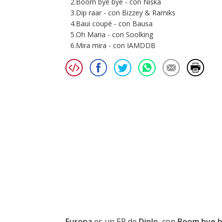
2.Boom bye bye - con Niska
3.Dip raar - con Bizzey & Ramiks
4.Baui coupé - con Bausa
5.Oh Maria - con Soolking
6.Mira mira - con IAMDDB
Europa
es un EP de
Diplo
, con
Boom bye 