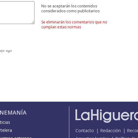
No se aceptarán los contenidos
considerados como publicitarios
Se eliminarán los comentarios que no
cumplan estas normas
<i> <u>
INEMANÍA
icias
telera
Contacto
Redacción
Reco