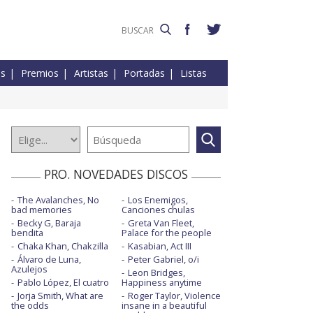
es
Premios
Artistas
Portadas
Listas
PRO. NOVEDADES DISCOS
The Avalanches, No
Los Enemigos,
bad memories
Canciones chulas
Becky G, Baraja
Greta Van Fleet,
bendita
Palace for the people
Chaka Khan, Chakzilla
Kasabian, Act III
Álvaro de Luna,
Peter Gabriel, o/i
Azulejos
Leon Bridges,
Pablo López, El cuatro
Happiness anytime
Jorja Smith, What are
Roger Taylor, Violence
the odds
insane in a beautiful