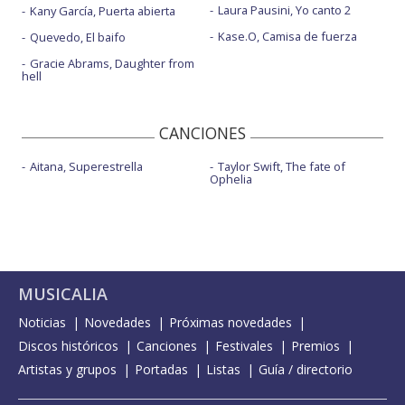
Laura Pausini, Yo canto 2
Kany García, Puerta abierta
Kase.O, Camisa de fuerza
Quevedo, El baifo
Gracie Abrams, Daughter from
hell
CANCIONES
Aitana, Superestrella
Taylor Swift, The fate of
Ophelia
MUSICALIA
Noticias
Novedades
Próximas novedades
Discos históricos
Canciones
Festivales
Premios
Artistas y grupos
Portadas
Listas
Guía / directorio