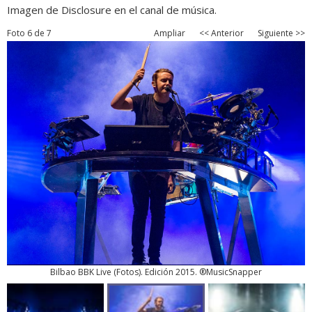
Imagen de Disclosure en el canal de música.
Foto 6 de 7
Ampliar
<< Anterior
Siguiente >>
Bilbao BBK Live
(
Fotos
). Edición 2015. ®MusicSnapper