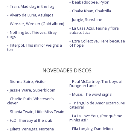
beabadoobee, Pylon
Train, Mad dog in the fog
Chaka Khan, Chakzilla
Álvaro de Luna, Azulejos
Jungle, Sunshine
Weezer, Weezer (Gold album)
La Casa Azul, Fauna y flora
Nothing but Thieves, Stray
subacuática
dogs
Ezra Collective, Here because
Interpol, This mirror weighs a
of hope
ton
NOVEDADES DISCOS
Sienna Spiro, Visitor
Paul McCartney, The boys of
Dungeon Lane
Jessie Ware, Superbloom
Muse, The wow! signal
Charlie Puth, Whatever's
clever
Triángulo de Amor Bizarro, Mi
catedral
Shania Twain, Little Miss Twain
La La Love You, ¿Por qué me
miráis así?
FLO, Therapy at the club
Ella Langley, Dandelion
Julieta Venegas, Norteña