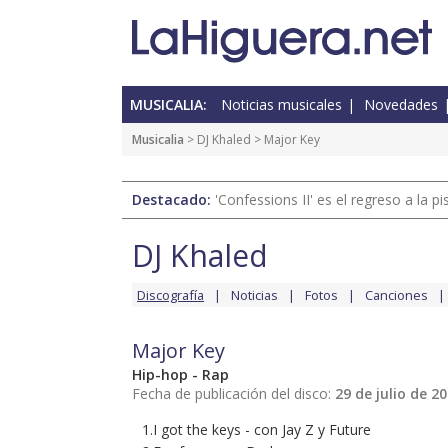
MUSICALIA:
Noticias musicales
Novedades
Musicalia
>
DJ Khaled
> Major Key
Destacado:
'Confessions II' es el regreso a la 
DJ Khaled
Discografía
Noticias
Fotos
Canciones
Major Key
Hip-hop - Rap
Fecha de publicación del disco:
29 de julio de 2
1.I got the keys - con Jay Z y Future