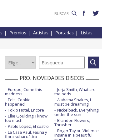
es
Premios
Artistas
Portadas
Listas
PRO. NOVEDADES DISCOS
Europe, Come this
Jorja Smith, What are
madness
the odds
Eels, Cookie
Alabama Shakes, I
happened
must be dreaming
Tokio Hotel, Encore
Nickelback, Everything
under the sun
Ellie Goulding, I know
too much
Brandon Flowers,
Thrasher
Pablo López, El cuatro
Roger Taylor, Violence
La Casa Azul, Fauna y
insane in a beautiful
flora subacuática
world