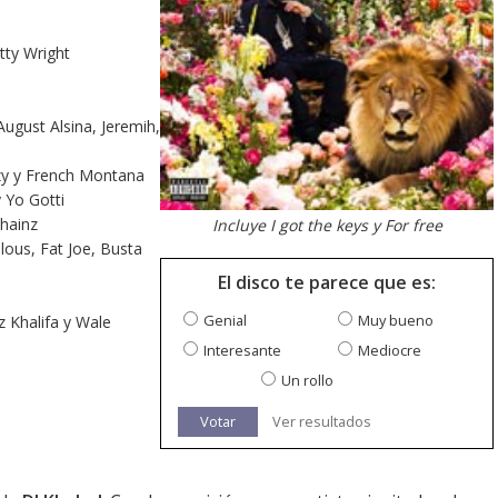
tty Wright
August Alsina, Jeremih,
ezy y French Montana
y Yo Gotti
Chainz
Incluye I got the keys y For free
olous, Fat Joe, Busta
El disco te parece que es:
Genial
Muy bueno
z Khalifa y Wale
Interesante
Mediocre
Un rollo
Votar
Ver resultados