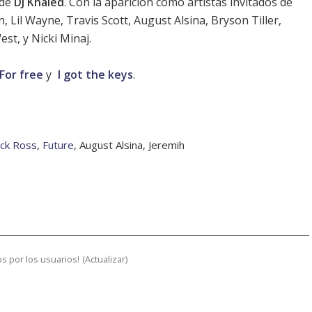
 de
DJ Khaled
. Con la aparición como artistas invitados de
, Lil Wayne, Travis Scott, August Alsina, Bryson Tiller,
t, y Nicki Minaj.
For free
y
I got the keys
.
ick Ross
,
Future
, August Alsina, Jeremih
s por los usuarios!
(
Actualizar
)