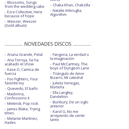
Blossoms, Songs
Chaka Khan, Chakzilla
from the wedding cake
Natalie Imbruglia,
Ezra Collective, Here
Algorithm
because of hope
Weezer, Weezer
(Gold album)
NOVEDADES DISCOS
Ariana Grande, Petal
Fangoria, La verdad o
la imaginación
Ana Torroja, Se ha
acabado el show
Paul McCartney, The
boys of Dungeon Lane
Kase.O, Camisa de
fuerza
Triángulo de Amor
Bizarro, Mi catedral
Foo Fighters, Your
favorite toy
Julieta Venegas,
Norteña
Quevedo, El baifo
Ella Langley,
Madonna,
Dandelion
Confessions II
Bunbury, De un siglo
Melendi, Pop rock
anterior
James Blake, Trying
Karol G, No me
times
arrepiento de sentir
Melanie Martinez,
tanto
Hades