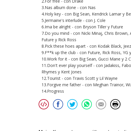
2.For free - con Drake
3.Nas album done - con Nas
4.Holy key - con Big Sean, Kendrick Lamar y Be
5.Jermaine's interlude - con J. Cole
6.Ima be alright - con Bryson Tiller y Future
7.Do you mind - con Nicki Minaj, Chris Brown, 
Future y Rick Ross
8.Pick these hoes apart - con Kodak Black, Je
9.F**k up the club - con Future, Rick Ross, YG 
10.Work for it - con Big Sean, Gucci Mane y 2 
11.Don't ever play yourself - con Jadakiss, Fab
Rhymes y Kent Jones
12.Tourist - con Travis Scott y Lil Wayne
13.Forgive me father - con Meghan Trainor, Wi
14.Progress