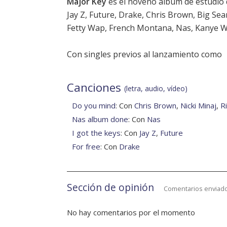
Major Key
es el noveno álbum de estudio
Jay Z, Future, Drake, Chris Brown, Big Sean
Fetty Wap, French Montana, Nas, Kanye Wes
Con singles previos al lanzamiento como
Canciones
(letra, audio, vídeo)
Do you mind
: Con
Chris Brown
,
Nicki Minaj
,
R
Nas album done
: Con
Nas
I got the keys
: Con
Jay Z
,
Future
For free
: Con
Drake
Sección de opinión
Comentarios enviado
No hay comentarios por el momento