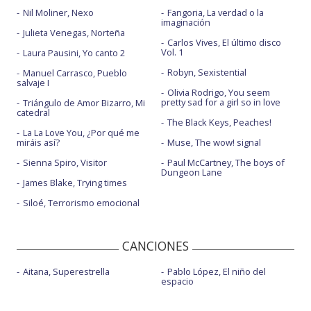
Nil Moliner, Nexo
Fangoria, La verdad o la
imaginación
Julieta Venegas, Norteña
Carlos Vives, El último disco
Vol. 1
Laura Pausini, Yo canto 2
Robyn, Sexistential
Manuel Carrasco, Pueblo
salvaje I
Olivia Rodrigo, You seem
pretty sad for a girl so in love
Triángulo de Amor Bizarro, Mi
catedral
The Black Keys, Peaches!
La La Love You, ¿Por qué me
miráis así?
Muse, The wow! signal
Sienna Spiro, Visitor
Paul McCartney, The boys of
Dungeon Lane
James Blake, Trying times
Siloé, Terrorismo emocional
CANCIONES
Aitana, Superestrella
Pablo López, El niño del
espacio