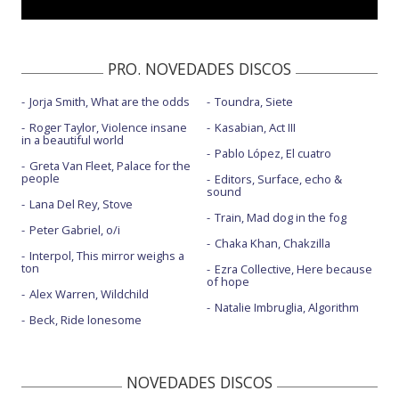
PRO. NOVEDADES DISCOS
Jorja Smith, What are the odds
Toundra, Siete
Roger Taylor, Violence insane
Kasabian, Act III
in a beautiful world
Pablo López, El cuatro
Greta Van Fleet, Palace for the
people
Editors, Surface, echo &
sound
Lana Del Rey, Stove
Train, Mad dog in the fog
Peter Gabriel, o/i
Chaka Khan, Chakzilla
Interpol, This mirror weighs a
ton
Ezra Collective, Here because
of hope
Alex Warren, Wildchild
Natalie Imbruglia, Algorithm
Beck, Ride lonesome
NOVEDADES DISCOS