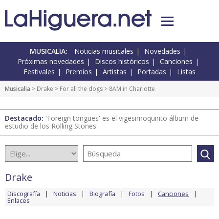
MUSICALIA:
Noticias musicales
Novedades
Próximas novedades
Discos históricos
Canciones
Festivales
Premios
Artistas
Portadas
Listas
Musicalia
>
Drake
>
For all the dogs
> 8AM in Charlotte
Destacado:
'Foreign tongues' es el vigesimoquinto álbum de
estudio de los Rolling Stones
Drake
Discografía
Noticias
Biografía
Fotos
Canciones
Enlaces