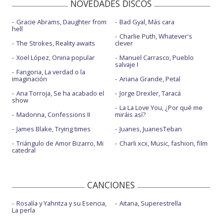
NOVEDADES DISCOS
Gracie Abrams, Daughter from
Bad Gyal, Más cara
hell
Charlie Puth, Whatever's
The Strokes, Reality awaits
clever
Xoel López, Oniria popular
Manuel Carrasco, Pueblo
salvaje I
Fangoria, La verdad o la
imaginación
Ariana Grande, Petal
Ana Torroja, Se ha acabado el
Jorge Drexler, Taracá
show
La La Love You, ¿Por qué me
Madonna, Confessions II
miráis así?
James Blake, Trying times
Juanes, JuanesTeban
Triángulo de Amor Bizarro, Mi
Charli xcx, Music, fashion, film
catedral
CANCIONES
Rosalía y Yahritza y su Esencia,
Aitana, Superestrella
La perla