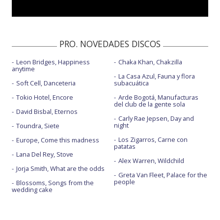
PRO. NOVEDADES DISCOS
Leon Bridges, Happiness
Chaka Khan, Chakzilla
anytime
La Casa Azul, Fauna y flora
Soft Cell, Danceteria
subacuática
Tokio Hotel, Encore
Arde Bogotá, Manufacturas
del club de la gente sola
David Bisbal, Eternos
Carly Rae Jepsen, Day and
night
Toundra, Siete
Los Zigarros, Carne con
Europe, Come this madness
patatas
Lana Del Rey, Stove
Alex Warren, Wildchild
Jorja Smith, What are the odds
Greta Van Fleet, Palace for the
people
Blossoms, Songs from the
wedding cake