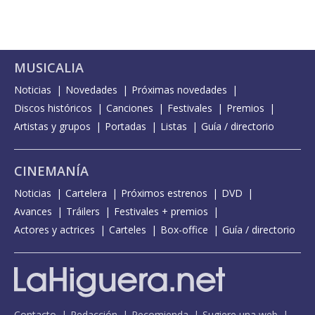
MUSICALIA
Noticias
Novedades
Próximas novedades
Discos históricos
Canciones
Festivales
Premios
Artistas y grupos
Portadas
Listas
Guía / directorio
CINEMANÍA
Noticias
Cartelera
Próximos estrenos
DVD
Avances
Tráilers
Festivales + premios
Actores y actrices
Carteles
Box-office
Guía / directorio
Contacto
Redacción
Recomienda
Sugiere una web