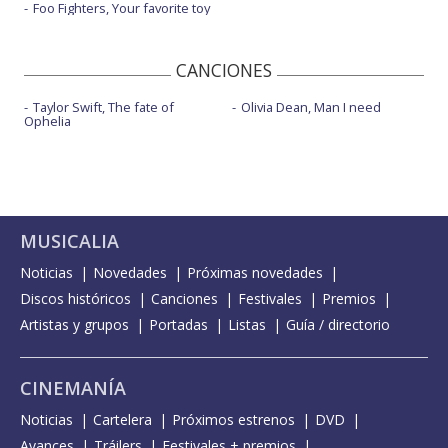
Foo Fighters, Your favorite toy
CANCIONES
Taylor Swift, The fate of
Olivia Dean, Man I need
Ophelia
MUSICALIA
Noticias
Novedades
Próximas novedades
Discos históricos
Canciones
Festivales
Premios
Artistas y grupos
Portadas
Listas
Guía / directorio
CINEMANÍA
Noticias
Cartelera
Próximos estrenos
DVD
Avances
Tráilers
Festivales + premios