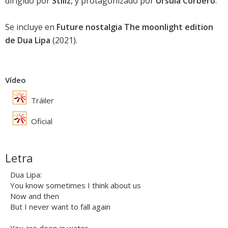
dirigido por
Stillz
, y protagonizado por
Úrsula Corberó
.
Se incluye en
Future nostalgia The moonlight edition
de Dua Lipa
(2021).
Vídeo
Tráiler
Oficial
Letra
Dua Lipa:
You know sometimes I think about us
Now and then
But I never want to fall again