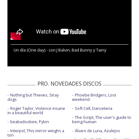
Un día (One day) - con J Balvin, Bad Bunny y Tainy
PRO. NOVEDADES DISCOS
Nothing but Thieves, Stray
Phoebe Bridgers, Lost
dogs
weekend
Roger Taylor, Violence insane
Soft Cell, Danceteria
in a beautiful world
The Script, The user's guide to
beabadoobee, Pylon
being human
Interpol, This mirror weighs a
Álvaro de Luna, Azulejos
ton