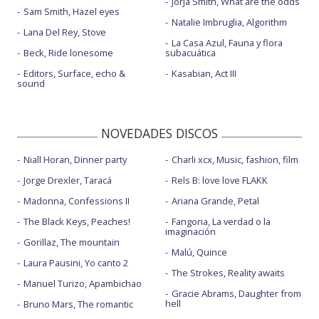
Jorja Smith, What are the odds
Sam Smith, Hazel eyes
Natalie Imbruglia, Algorithm
Lana Del Rey, Stove
La Casa Azul, Fauna y flora
Beck, Ride lonesome
subacuática
Editors, Surface, echo &
Kasabian, Act III
sound
NOVEDADES DISCOS
Niall Horan, Dinner party
Charli xcx, Music, fashion, film
Jorge Drexler, Taracá
Rels B: love love FLAKK
Madonna, Confessions II
Ariana Grande, Petal
The Black Keys, Peaches!
Fangoria, La verdad o la
imaginación
Gorillaz, The mountain
Malú, Quince
Laura Pausini, Yo canto 2
The Strokes, Reality awaits
Manuel Turizo, Apambichao
Gracie Abrams, Daughter from
hell
Bruno Mars, The romantic