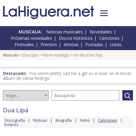
MUSICALIA:
Noticias musicales
Novedades
Próximas novedades
Discos históricos
Canciones
Festivales
Premios
Artistas
Portadas
Listas
Musicalia
>
Dua Lipa
>
Future nostalgia
> Un día (One day)
Destacado:
'You seem pretty sad for a girl so in love' es el tercer
álbum de Olivia Rodrigo
Dua Lipa
Discografía
Noticias
Biografía
Fotos
Canciones
Enlaces