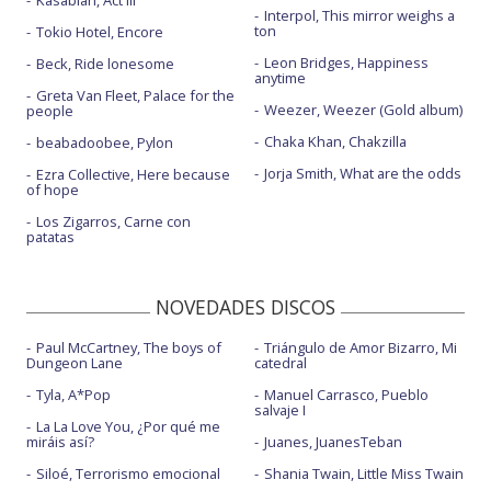
Interpol, This mirror weighs a
ton
Tokio Hotel, Encore
Leon Bridges, Happiness
Beck, Ride lonesome
anytime
Greta Van Fleet, Palace for the
Weezer, Weezer (Gold album)
people
Chaka Khan, Chakzilla
beabadoobee, Pylon
Jorja Smith, What are the odds
Ezra Collective, Here because
of hope
Los Zigarros, Carne con
patatas
NOVEDADES DISCOS
Paul McCartney, The boys of
Triángulo de Amor Bizarro, Mi
Dungeon Lane
catedral
Tyla, A*Pop
Manuel Carrasco, Pueblo
salvaje I
La La Love You, ¿Por qué me
miráis así?
Juanes, JuanesTeban
Siloé, Terrorismo emocional
Shania Twain, Little Miss Twain