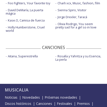
Foo Fighters, Your favorite toy
Charli xcx, Music, fashion, film
David DeMaría, La puerta
Sienna Spiro, Visitor
mágica
Jorge Drexler, Taracá
Kase.O, Camisa de fuerza
Olivia Rodrigo, You seem
Holly Humberstone, Cruel
pretty sad for a girl so in love
world
CANCIONES
Aitana, Superestrella
Rosalía y Yahritza y su Esencia,
La perla
MUSICALIA
Noticias
Novedades
Próximas novedades
Discos históricos
Canciones
Festivales
Premios