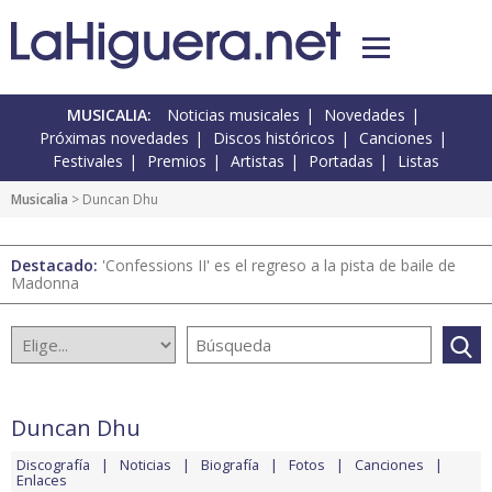
MUSICALIA:
Noticias musicales
Novedades
Próximas novedades
Discos históricos
Canciones
Festivales
Premios
Artistas
Portadas
Listas
Musicalia
> Duncan Dhu
Destacado:
'Confessions II' es el regreso a la pista de baile de
Madonna
Duncan Dhu
Discografía
Noticias
Biografía
Fotos
Canciones
Enlaces