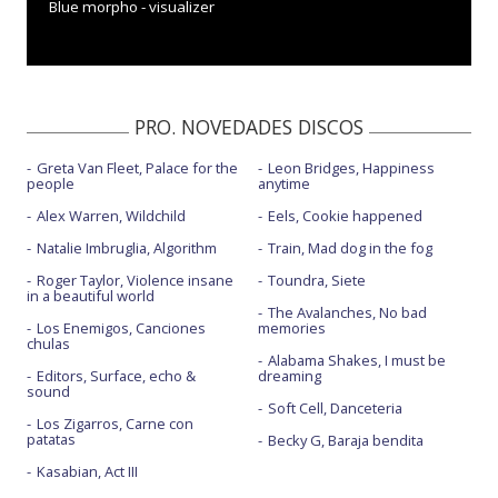
Blue morpho - visualizer
PRO. NOVEDADES DISCOS
Greta Van Fleet, Palace for the
Leon Bridges, Happiness
people
anytime
Alex Warren, Wildchild
Eels, Cookie happened
Natalie Imbruglia, Algorithm
Train, Mad dog in the fog
Roger Taylor, Violence insane
Toundra, Siete
in a beautiful world
The Avalanches, No bad
Los Enemigos, Canciones
memories
chulas
Alabama Shakes, I must be
Editors, Surface, echo &
dreaming
sound
Soft Cell, Danceteria
Los Zigarros, Carne con
patatas
Becky G, Baraja bendita
Kasabian, Act III