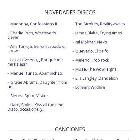
NOVEDADES DISCOS
Madonna, Confessions II
The Strokes, Reality awaits
Charlie Puth, Whatever's
James Blake, Trying times
clever
Nil Moliner, Nexo
Ana Torroja, Se ha acabado el
show
Quevedo, El baifo
La La Love You, ¿Por qué me
Melendi, Pop rock
miráis así?
Muse, The wow! signal
Manuel Turizo, Apambichao
Ella Langley, Dandelion
Gracie Abrams, Daughter from
hell
Loreen, Wildfire
Sienna Spiro, Visitor
Harry Styles, Kiss all the time.
Disco, occasionally.
CANCIONES