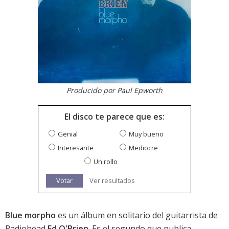
Producido por Paul Epworth
El disco te parece que es:
Genial
Muy bueno
Interesante
Mediocre
Un rollo
Votar
Ver resultados
Blue morpho
es un álbum en solitario del guitarrista de
Radiohead
Ed O'Brien
. Es el segundo que publica,