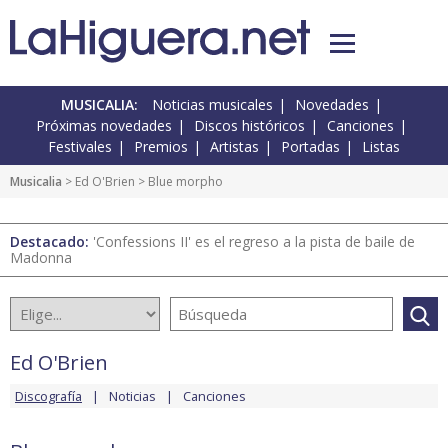
MUSICALIA:
Noticias musicales
Novedades
Próximas novedades
Discos históricos
Canciones
Festivales
Premios
Artistas
Portadas
Listas
Musicalia
>
Ed O'Brien
> Blue morpho
Destacado:
'Confessions II' es el regreso a la pista de baile de
Madonna
Ed O'Brien
Discografía
Noticias
Canciones