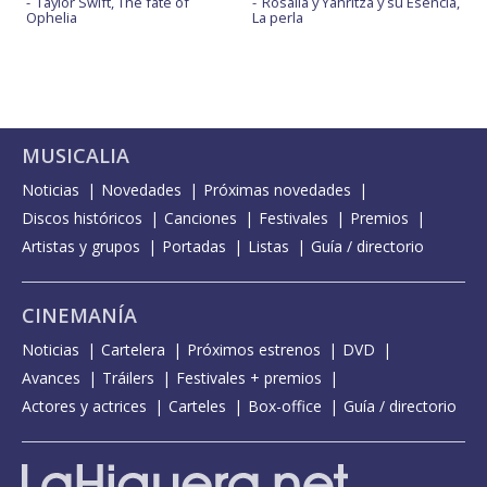
Taylor Swift, The fate of
Rosalía y Yahritza y su Esencia,
Ophelia
La perla
MUSICALIA
Noticias
Novedades
Próximas novedades
Discos históricos
Canciones
Festivales
Premios
Artistas y grupos
Portadas
Listas
Guía / directorio
CINEMANÍA
Noticias
Cartelera
Próximos estrenos
DVD
Avances
Tráilers
Festivales + premios
Actores y actrices
Carteles
Box-office
Guía / directorio