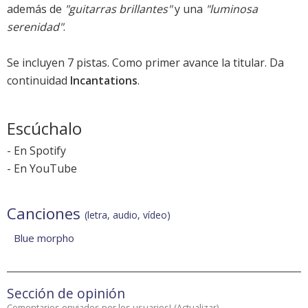
además de
"guitarras brillantes"
y una
"luminosa
serenidad"
.
Se incluyen 7 pistas. Como primer avance la titular. Da
continuidad
Incantations
.
Escúchalo
-
En Spotify
-
En YouTube
Canciones
(letra, audio, vídeo)
Blue morpho
Sección de opinión
Comentarios enviados por los usuarios!
(
Actualizar
)