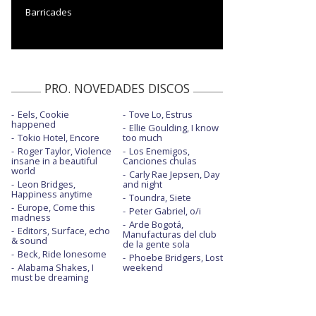
Barricades
PRO. NOVEDADES DISCOS
Eels, Cookie
Tove Lo, Estrus
happened
Ellie Goulding, I know
Tokio Hotel, Encore
too much
Roger Taylor, Violence
Los Enemigos,
insane in a beautiful
Canciones chulas
world
Carly Rae Jepsen, Day
Leon Bridges,
and night
Happiness anytime
Toundra, Siete
Europe, Come this
Peter Gabriel, o/i
madness
Arde Bogotá,
Editors, Surface, echo
Manufacturas del club
& sound
de la gente sola
Beck, Ride lonesome
Phoebe Bridgers, Lost
Alabama Shakes, I
weekend
must be dreaming