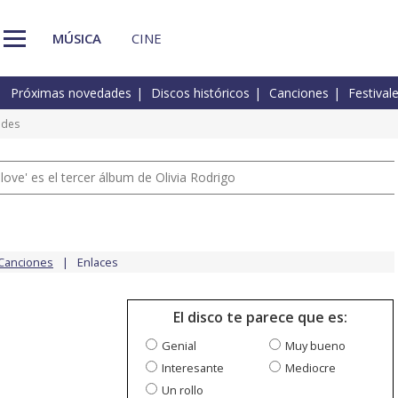
MÚSICA
CINE
Próximas novedades
Discos históricos
Canciones
Festival
ades
 love' es el tercer álbum de Olivia Rodrigo
Canciones
Enlaces
El disco te parece que es:
Genial
Muy bueno
Interesante
Mediocre
Un rollo