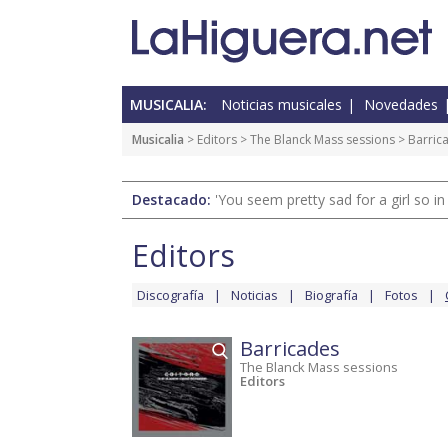
MUSICALIA:
Noticias musicales
Novedades
Musicalia
>
Editors
>
The Blanck Mass sessions
> Barric
Destacado:
'You seem pretty sad for a girl so in
Editors
Discografía
Noticias
Biografía
Fotos
Barricades
The Blanck Mass sessions
Editors