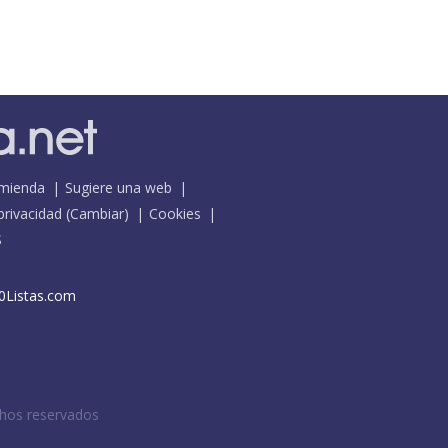
mienda
Sugiere una web
 privacidad
(
Cambiar
)
Cookies
S
0Listas.com
chos reservados