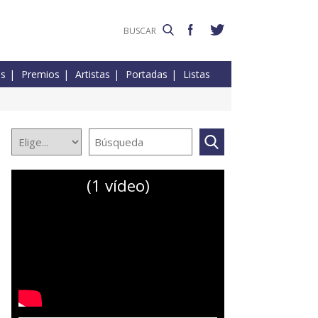
es
Premios
Artistas
Portadas
Listas
(1 vídeo)