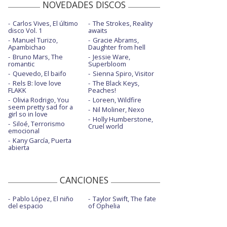
NOVEDADES DISCOS
Carlos Vives, El último
The Strokes, Reality
disco Vol. 1
awaits
Manuel Turizo,
Gracie Abrams,
Apambichao
Daughter from hell
Bruno Mars, The
Jessie Ware,
romantic
Superbloom
Quevedo, El baifo
Sienna Spiro, Visitor
Rels B: love love
The Black Keys,
FLAKK
Peaches!
Olivia Rodrigo, You
Loreen, Wildfire
seem pretty sad for a
Nil Moliner, Nexo
girl so in love
Holly Humberstone,
Siloé, Terrorismo
Cruel world
emocional
Kany García, Puerta
abierta
CANCIONES
Pablo López, El niño
Taylor Swift, The fate
del espacio
of Ophelia