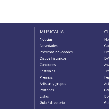
MUSICALIA
C
Noticias
Not
Novedades
Car
Próximas novedades
Pr
Discos históricos
DV
Canciones
Av
Festivales
Trá
Premios
Fe
Artistas y grupos
Act
Portadas
Car
Listas
Bo
Guía / directorio
Guí