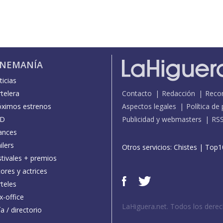
INEMANÍA
icias
telera
Contacto
Redacción
Reco
óximos estrenos
Aspectos legales
Política de
D
Publicidad y webmasters
RS
ances
ilers
Otros servicios:
Chistes
|
Top1
stivales + premios
ores y actrices
teles
x-office
LaHiguera.net. Todos los dere
a / directorio