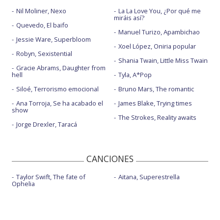
Nil Moliner, Nexo
La La Love You, ¿Por qué me
miráis así?
Quevedo, El baifo
Manuel Turizo, Apambichao
Jessie Ware, Superbloom
Xoel López, Oniria popular
Robyn, Sexistential
Shania Twain, Little Miss Twain
Gracie Abrams, Daughter from
hell
Tyla, A*Pop
Siloé, Terrorismo emocional
Bruno Mars, The romantic
Ana Torroja, Se ha acabado el
James Blake, Trying times
show
The Strokes, Reality awaits
Jorge Drexler, Taracá
CANCIONES
Taylor Swift, The fate of
Aitana, Superestrella
Ophelia