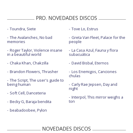
PRO. NOVEDADES DISCOS
Toundra, Siete
Tove Lo, Estrus
The Avalanches, No bad
Greta Van Fleet, Palace for the
memories
people
Roger Taylor, Violence insane
La Casa Azul, Fauna y flora
in a beautiful world
subacuática
Chaka Khan, Chakzilla
David Bisbal, Eternos
Brandon Flowers, Thrasher
Los Enemigos, Canciones
chulas
The Script, The user's guide to
being human
Carly Rae Jepsen, Day and
night
Soft Cell, Danceteria
Interpol, This mirror weighs a
ton
Becky G, Baraja bendita
beabadoobee, Pylon
NOVEDADES DISCOS