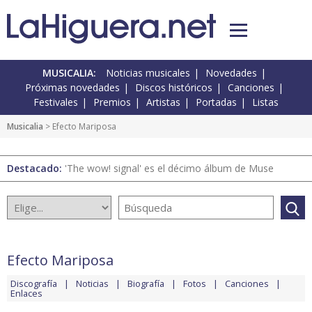
MUSICALIA:
Noticias musicales
Novedades
Próximas novedades
Discos históricos
Canciones
Festivales
Premios
Artistas
Portadas
Listas
Musicalia
> Efecto Mariposa
Destacado:
'The wow! signal' es el décimo álbum de Muse
Efecto Mariposa
Discografía
Noticias
Biografía
Fotos
Canciones
Enlaces