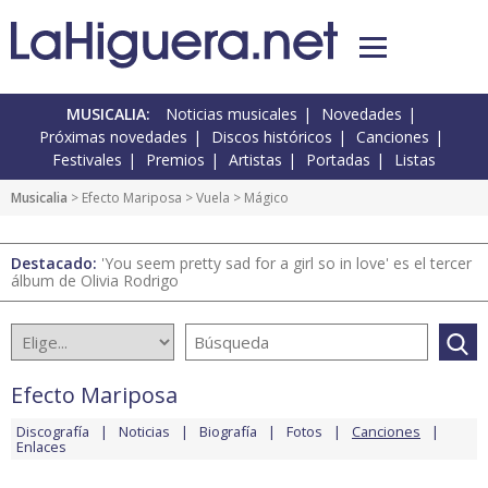
MUSICALIA:
Noticias musicales
Novedades
Próximas novedades
Discos históricos
Canciones
Festivales
Premios
Artistas
Portadas
Listas
Musicalia
>
Efecto Mariposa
>
Vuela
> Mágico
Destacado:
'You seem pretty sad for a girl so in love' es el tercer
álbum de Olivia Rodrigo
Efecto Mariposa
Discografía
Noticias
Biografía
Fotos
Canciones
Enlaces