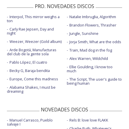
PRO. NOVEDADES DISCOS
Interpol, This mirror weighs a
Natalie Imbruglia, Algorithm
ton
Brandon Flowers, Thrasher
Carly Rae Jepsen, Day and
night
Jungle, Sunshine
Weezer, Weezer (Gold album)
Jorja Smith, What are the odds
Arde Bogotá, Manufacturas
Train, Mad dog in the fog
del club de la gente sola
Alex Warren, Wildchild
Pablo López, El cuatro
Ellie Goulding, I know too
Becky G, Baraja bendita
much
Europe, Come this madness
The Script, The user's guide to
being human
Alabama Shakes, I must be
dreaming
NOVEDADES DISCOS
Manuel Carrasco, Pueblo
Rels B: love love FLAKK
salvaje I
Charlie Puth, Whatever's