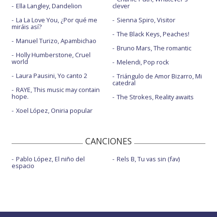
Ella Langley, Dandelion
clever
La La Love You, ¿Por qué me
Sienna Spiro, Visitor
miráis así?
The Black Keys, Peaches!
Manuel Turizo, Apambichao
Bruno Mars, The romantic
Holly Humberstone, Cruel
world
Melendi, Pop rock
Laura Pausini, Yo canto 2
Triángulo de Amor Bizarro, Mi
catedral
RAYE, This music may contain
hope.
The Strokes, Reality awaits
Xoel López, Oniria popular
CANCIONES
Pablo López, El niño del
Rels B, Tu vas sin (fav)
espacio