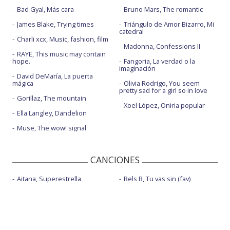
Bad Gyal, Más cara
Bruno Mars, The romantic
James Blake, Trying times
Triángulo de Amor Bizarro, Mi
catedral
Charli xcx, Music, fashion, film
Madonna, Confessions II
RAYE, This music may contain
hope.
Fangoria, La verdad o la
imaginación
David DeMaría, La puerta
mágica
Olivia Rodrigo, You seem
pretty sad for a girl so in love
Gorillaz, The mountain
Xoel López, Oniria popular
Ella Langley, Dandelion
Muse, The wow! signal
CANCIONES
Aitana, Superestrella
Rels B, Tu vas sin (fav)