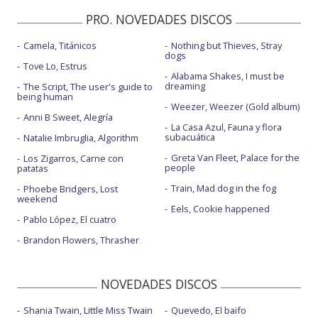
PRO. NOVEDADES DISCOS
Camela, Titánicos
Nothing but Thieves, Stray
dogs
Tove Lo, Estrus
Alabama Shakes, I must be
dreaming
The Script, The user's guide to
being human
Weezer, Weezer (Gold album)
Anni B Sweet, Alegría
La Casa Azul, Fauna y flora
subacuática
Natalie Imbruglia, Algorithm
Greta Van Fleet, Palace for the
Los Zigarros, Carne con
people
patatas
Train, Mad dog in the fog
Phoebe Bridgers, Lost
weekend
Eels, Cookie happened
Pablo López, El cuatro
Brandon Flowers, Thrasher
NOVEDADES DISCOS
Shania Twain, Little Miss Twain
Quevedo, El baifo