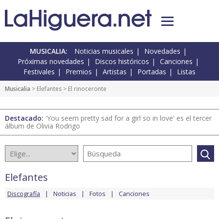
MUSICALIA:
Noticias musicales
Novedades
Próximas novedades
Discos históricos
Canciones
Festivales
Premios
Artistas
Portadas
Listas
Musicalia
>
Elefantes
> El rinoceronte
Destacado:
'You seem pretty sad for a girl so in love' es el tercer
álbum de Olivia Rodrigo
Elefantes
Discografía
Noticias
Fotos
Canciones