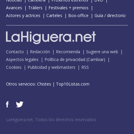
Avances
Tráilers
Festivales + premios
Actores y actrices
Carteles
Box-office
Guía / directorio
Contacto
Redacción
Recomienda
Sugiere una web
Aspectos legales
Política de privacidad
(
Cambiar
)
Cookies
Publicidad y webmasters
RSS
Otros servicios:
Chistes
|
Top10Listas.com
LaHiguera.net. Todos los derechos reservados