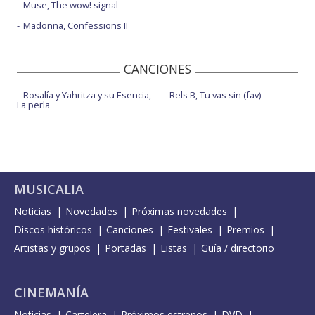
Muse, The wow! signal
Madonna, Confessions II
CANCIONES
Rosalía y Yahritza y su Esencia,
Rels B, Tu vas sin (fav)
La perla
MUSICALIA
Noticias
Novedades
Próximas novedades
Discos históricos
Canciones
Festivales
Premios
Artistas y grupos
Portadas
Listas
Guía / directorio
CINEMANÍA
Noticias
Cartelera
Próximos estrenos
DVD