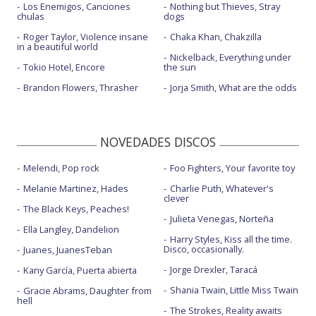
Los Enemigos, Canciones
Nothing but Thieves, Stray
chulas
dogs
Roger Taylor, Violence insane
Chaka Khan, Chakzilla
in a beautiful world
Nickelback, Everything under
Tokio Hotel, Encore
the sun
Brandon Flowers, Thrasher
Jorja Smith, What are the odds
NOVEDADES DISCOS
Melendi, Pop rock
Foo Fighters, Your favorite toy
Melanie Martinez, Hades
Charlie Puth, Whatever's
clever
The Black Keys, Peaches!
Julieta Venegas, Norteña
Ella Langley, Dandelion
Harry Styles, Kiss all the time.
Disco, occasionally.
Juanes, JuanesTeban
Jorge Drexler, Taracá
Kany García, Puerta abierta
Shania Twain, Little Miss Twain
Gracie Abrams, Daughter from
hell
The Strokes, Reality awaits