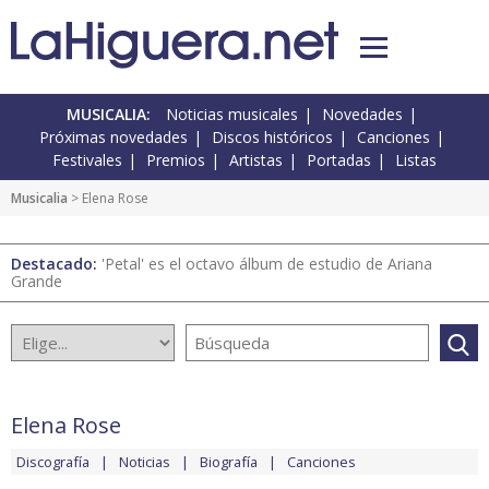
MUSICALIA:
Noticias musicales
Novedades
Próximas novedades
Discos históricos
Canciones
Festivales
Premios
Artistas
Portadas
Listas
Musicalia
> Elena Rose
Destacado:
'Petal' es el octavo álbum de estudio de Ariana
Grande
Elena Rose
Discografía
Noticias
Biografía
Canciones