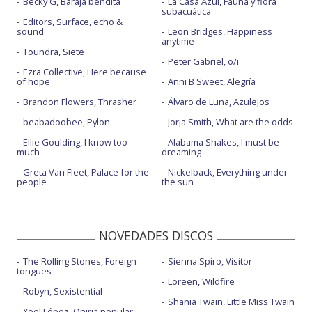
Becky G, Baraja bendita
La Casa Azul, Fauna y flora
subacuática
Editors, Surface, echo &
sound
Leon Bridges, Happiness
anytime
Toundra, Siete
Peter Gabriel, o/i
Ezra Collective, Here because
of hope
Anni B Sweet, Alegría
Brandon Flowers, Thrasher
Álvaro de Luna, Azulejos
beabadoobee, Pylon
Jorja Smith, What are the odds
Ellie Goulding, I know too
Alabama Shakes, I must be
much
dreaming
Greta Van Fleet, Palace for the
Nickelback, Everything under
people
the sun
NOVEDADES DISCOS
The Rolling Stones, Foreign
Sienna Spiro, Visitor
tongues
Loreen, Wildfire
Robyn, Sexistential
Shania Twain, Little Miss Twain
Xoel López, Oniria popular