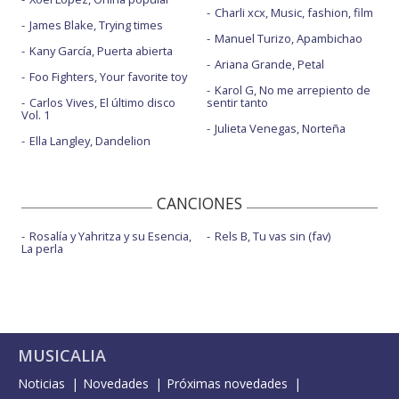
Charli xcx, Music, fashion, film
James Blake, Trying times
Manuel Turizo, Apambichao
Kany García, Puerta abierta
Ariana Grande, Petal
Foo Fighters, Your favorite toy
Karol G, No me arrepiento de
Carlos Vives, El último disco
sentir tanto
Vol. 1
Julieta Venegas, Norteña
Ella Langley, Dandelion
CANCIONES
Rosalía y Yahritza y su Esencia,
Rels B, Tu vas sin (fav)
La perla
MUSICALIA
Noticias
Novedades
Próximas novedades