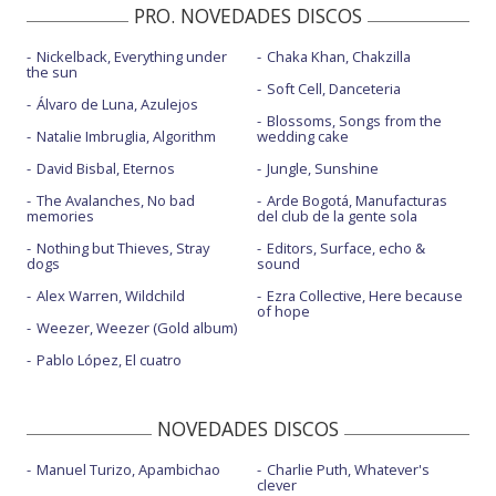
PRO. NOVEDADES DISCOS
Nickelback, Everything under
Chaka Khan, Chakzilla
the sun
Soft Cell, Danceteria
Álvaro de Luna, Azulejos
Blossoms, Songs from the
Natalie Imbruglia, Algorithm
wedding cake
David Bisbal, Eternos
Jungle, Sunshine
The Avalanches, No bad
Arde Bogotá, Manufacturas
memories
del club de la gente sola
Nothing but Thieves, Stray
Editors, Surface, echo &
dogs
sound
Alex Warren, Wildchild
Ezra Collective, Here because
of hope
Weezer, Weezer (Gold album)
Pablo López, El cuatro
NOVEDADES DISCOS
Manuel Turizo, Apambichao
Charlie Puth, Whatever's
clever