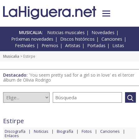
MUSICALIA:
Noticias musicales
Novedades
Próximas novedades
Discos históricos
Canciones
Festivales
Premios
Artistas
Portadas
Listas
Musicalia
> Estirpe
Destacado:
'You seem pretty sad for a girl so in love' es el tercer
álbum de Olivia Rodrigo
Estirpe
Discografía
Noticias
Biografía
Fotos
Canciones
Enlaces