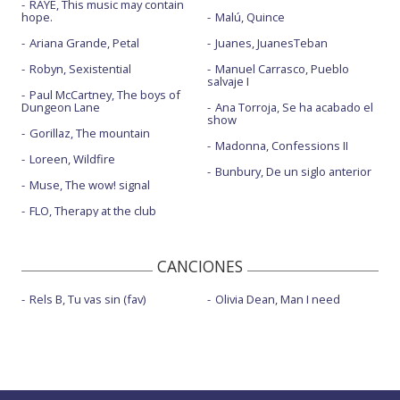
RAYE, This music may contain
hope.
Malú, Quince
Ariana Grande, Petal
Juanes, JuanesTeban
Robyn, Sexistential
Manuel Carrasco, Pueblo
salvaje I
Paul McCartney, The boys of
Dungeon Lane
Ana Torroja, Se ha acabado el
show
Gorillaz, The mountain
Madonna, Confessions II
Loreen, Wildfire
Bunbury, De un siglo anterior
Muse, The wow! signal
FLO, Therapy at the club
CANCIONES
Rels B, Tu vas sin (fav)
Olivia Dean, Man I need