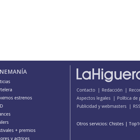
INEMANÍA
icias
telera
Contacto
Redacción
Reco
óximos estrenos
Aspectos legales
Política de
D
Publicidad y webmasters
RS
ances
ilers
Otros servicios:
Chistes
|
Top1
stivales + premios
ores y actrices