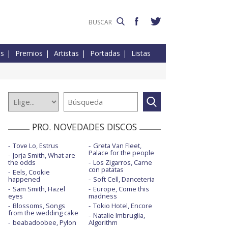
es
Premios
Artistas
Portadas
Listas
PRO. NOVEDADES DISCOS
Tove Lo, Estrus
Greta Van Fleet,
Palace for the people
Jorja Smith, What are
the odds
Los Zigarros, Carne
con patatas
Eels, Cookie
happened
Soft Cell, Danceteria
Sam Smith, Hazel
Europe, Come this
eyes
madness
Blossoms, Songs
Tokio Hotel, Encore
from the wedding cake
Natalie Imbruglia,
beabadoobee, Pylon
Algorithm