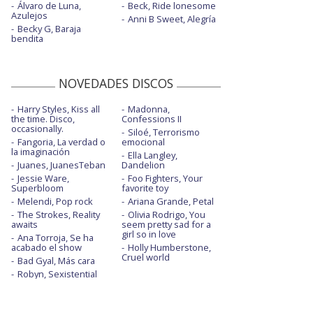
Álvaro de Luna,
Beck, Ride lonesome
Azulejos
Anni B Sweet, Alegría
Becky G, Baraja
bendita
NOVEDADES DISCOS
Harry Styles, Kiss all
Madonna,
the time. Disco,
Confessions II
occasionally.
Siloé, Terrorismo
Fangoria, La verdad o
emocional
la imaginación
Ella Langley,
Juanes, JuanesTeban
Dandelion
Jessie Ware,
Foo Fighters, Your
Superbloom
favorite toy
Melendi, Pop rock
Ariana Grande, Petal
The Strokes, Reality
Olivia Rodrigo, You
awaits
seem pretty sad for a
girl so in love
Ana Torroja, Se ha
acabado el show
Holly Humberstone,
Cruel world
Bad Gyal, Más cara
Robyn, Sexistential