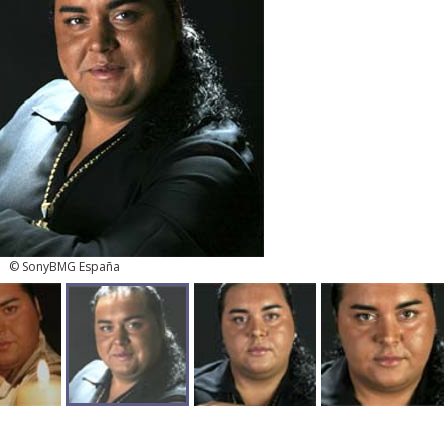
© SonyBMG España