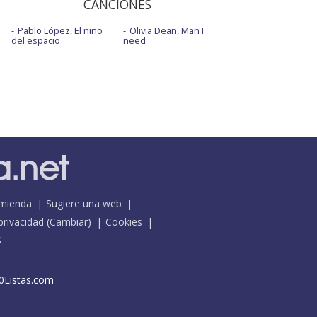
CANCIONES
Pablo López, El niño
Olivia Dean, Man I
del espacio
need
mienda
Sugiere una web
 privacidad
(
Cambiar
)
Cookies
S
0Listas.com