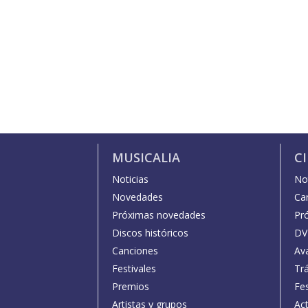
MUSICALIA
C
Noticias
Not
Novedades
Car
Próximas novedades
Pr
Discos históricos
DV
Canciones
Av
Festivales
Trá
Premios
Fe
Artistas y grupos
Act