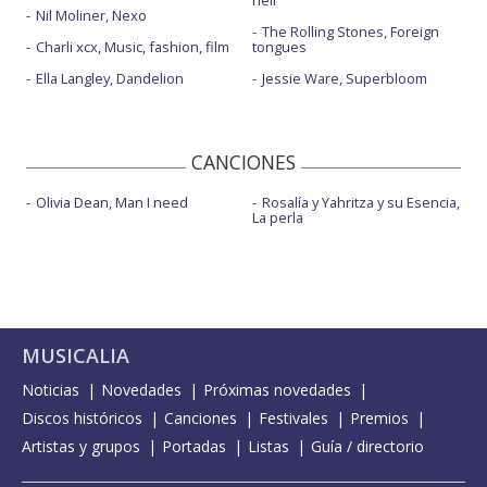
Nil Moliner, Nexo
The Rolling Stones, Foreign
Charli xcx, Music, fashion, film
tongues
Ella Langley, Dandelion
Jessie Ware, Superbloom
CANCIONES
Olivia Dean, Man I need
Rosalía y Yahritza y su Esencia,
La perla
MUSICALIA
Noticias
Novedades
Próximas novedades
Discos históricos
Canciones
Festivales
Premios
Artistas y grupos
Portadas
Listas
Guía / directorio