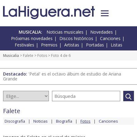
MUSICALIA:
Noticias musicales
Novedades
Próximas novedades
Discos históricos
Canciones
Festivales
Premios
Artistas
Portadas
Listas
Musicalia
>
Falete
>
Fotos
> Foto 4 de 6
Destacado:
'Petal' es el octavo álbum de estudio de Ariana
Grande
Falete
Discografía
Noticias
Biografía
Fotos
Canciones