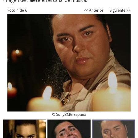
Imagen de Falete en el canal de música.
Foto 4 de 6
<< Anterior
Siguiente >>
© SonyBMG España