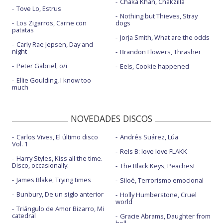
Chaka Khan, Chakzilla
Tove Lo, Estrus
Nothing but Thieves, Stray
Los Zigarros, Carne con
dogs
patatas
Jorja Smith, What are the odds
Carly Rae Jepsen, Day and
night
Brandon Flowers, Thrasher
Peter Gabriel, o/i
Eels, Cookie happened
Ellie Goulding, I know too
much
NOVEDADES DISCOS
Carlos Vives, El último disco
Andrés Suárez, Lúa
Vol. 1
Rels B: love love FLAKK
Harry Styles, Kiss all the time.
Disco, occasionally.
The Black Keys, Peaches!
James Blake, Trying times
Siloé, Terrorismo emocional
Bunbury, De un siglo anterior
Holly Humberstone, Cruel
world
Triángulo de Amor Bizarro, Mi
catedral
Gracie Abrams, Daughter from
hell