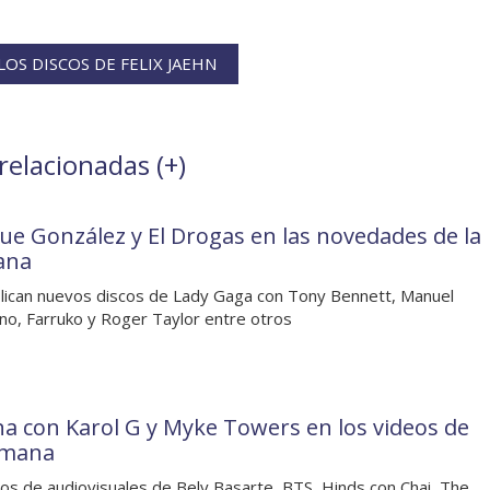
OS DISCOS DE FELIX JAEHN
 relacionadas (
+
)
ue González y El Drogas en las novedades de la
ana
lican nuevos discos de Lady Gaga con Tony Bennett, Manuel
o, Farruko y Roger Taylor entre otros
a con Karol G y Myke Towers en los videos de
emana
os de audiovisuales de Bely Basarte, BTS, Hinds con Chai, The