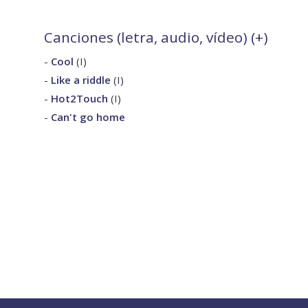
Canciones (letra, audio, vídeo) (
+
)
-
Cool
(
I
)
-
Like a riddle
(
I
)
-
Hot2Touch
(
I
)
-
Can't go home