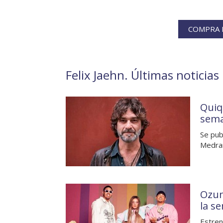
COMPRA L
Felix Jaehn. Últimas noticias
Quiq
sem
Se pub
Medran
Ozun
la s
Estren