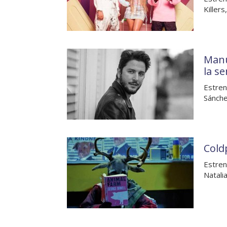
Killers
Manu
la s
Estren
Sánche
Cold
Estren
Natali