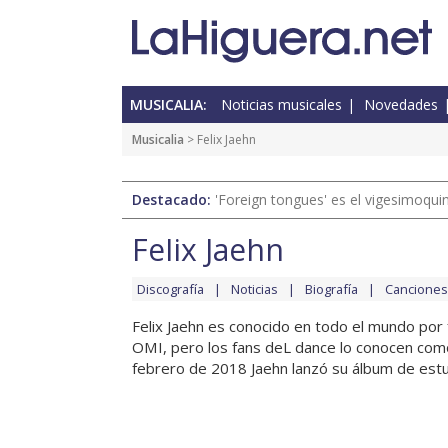
MUSICALIA:
Noticias musicales
Novedades
Musicalia
> Felix Jaehn
Destacado:
'Foreign tongues' es el vigesimoqui
Felix Jaehn
Discografía
Noticias
Biografía
Canciones
Felix Jaehn es conocido en todo el mundo por
OMI, pero los fans deL dance lo conocen com
febrero de 2018 Jaehn lanzó su álbum de estud