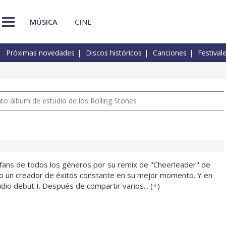
MÚSICA
CINE
Próximas novedades
Discos históricos
Canciones
Festival
nto álbum de estudio de los Rolling Stones
 fans de todos los géneros por su remix de "Cheerleader" de
o un creador de éxitos constante en su mejor momento. Y en
io debut I. Después de compartir varios... (
+
)