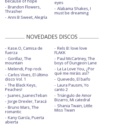
because of hope
eyes
Brandon Flowers,
Alabama Shakes, I
Thrasher
must be dreaming
Anni B Sweet, Alegría
NOVEDADES DISCOS
Kase.O, Camisa de
Rels B: love love
fuerza
FLAKK
Gorillaz, The
Paul McCartney, The
mountain
boys of Dungeon Lane
Melendi, Pop rock
La La Love You, ¿Por
qué me miráis así?
Carlos Vives, El último
disco Vol. 1
Quevedo, El baifo
The Black Keys,
Laura Pausini, Yo
Peaches!
canto 2
Juanes, JuanesTeban
Triángulo de Amor
Bizarro, Mi catedral
Jorge Drexler, Taracá
Shania Twain, Little
Bruno Mars, The
Miss Twain
romantic
Kany García, Puerta
abierta