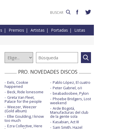
es
Premios
Artistas
Portadas
Listas
PRO. NOVEDADES DISCOS
Eels, Cookie
Pablo López, El cuatro
happened
Peter Gabriel, o/i
Beck, Ride lonesome
beabadoobee, Pylon
Greta Van Fleet,
Phoebe Bridgers, Lost
Palace for the people
weekend
Weezer, Weezer
Arde Bogotá,
(Gold album)
Manufacturas del club
Ellie Goulding, I know
de la gente sola
too much
Kasabian, Act III
Ezra Collective, Here
Sam Smith, Hazel