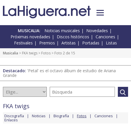
MUSICALIA:
Noticias musicales
Novedades
Próximas novedades
Discos históricos
Canciones
Festivales
Premios
Artistas
Portadas
Listas
Musicalia
>
FKA twigs
>
Fotos
> Foto 2 de 15
Destacado:
'Petal' es el octavo álbum de estudio de Ariana
Grande
FKA twigs
Discografía
Noticias
Biografía
Fotos
Canciones
Enlaces