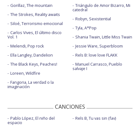
Gorillaz, The mountain
Triángulo de Amor Bizarro, Mi
catedral
The Strokes, Reality awaits
Robyn, Sexistential
Siloé, Terrorismo emocional
Tyla, A*Pop
Carlos Vives, El último disco
Vol. 1
Shania Twain, Little Miss Twain
Melendi, Pop rock
Jessie Ware, Superbloom
Ella Langley, Dandelion
Rels B: love love FLAKK
The Black Keys, Peaches!
Manuel Carrasco, Pueblo
salvaje I
Loreen, Wildfire
Fangoria, La verdad o la
imaginación
CANCIONES
Pablo López, El niño del
Rels B, Tu vas sin (fav)
espacio