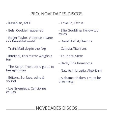
PRO. NOVEDADES DISCOS
Kasabian, Act III
Tove Lo, Estrus
Eels, Cookie happened
Ellie Goulding, I know too
much
Roger Taylor, Violence insane
in a beautiful world
David Bisbal, Eternos
Train, Mad dog in the fog
Camela, Titánicos
Interpol, This mirror weighs a
Toundra, Siete
ton
Beck, Ride lonesome
The Script, The user's guide to
being human
Natalie Imbruglia, Algorithm
Editors, Surface, echo &
Alabama Shakes, I must be
sound
dreaming
Los Enemigos, Canciones
chulas
NOVEDADES DISCOS