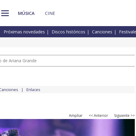
MÚSICA
CINE
Próximas novedades
Discos históricos
Canciones
Festival
io de Ariana Grande
Canciones
Enlaces
Ampliar
<< Anterior
Siguiente >>