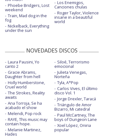
Los Enemigos,
Phoebe Bridgers, Lost
Canciones chulas
weekend
Roger Taylor, Violence
Train, Mad dog in the
insane in a beautiful
fog
world
Nickelback, Everything
under the sun
NOVEDADES DISCOS
Laura Pausini, Yo
Siloé, Terrorismo
canto 2
emocional
Gracie Abrams,
Julieta Venegas,
Daughter from hell
Norteña
Holly Humberstone,
Tyla, A*Pop
Cruel world
Carlos Vives, El último
The Strokes, Reality
disco Vol. 1
awaits
Jorge Drexler, Taracá
Ana Torroja, Se ha
Triángulo de Amor
acabado el show
Bizarro, Mi catedral
Melendi, Pop rock
Paul McCartney, The
RAYE, This music may
boys of Dungeon Lane
contain hope.
Xoel López, Oniria
Melanie Martinez,
popular
Hades