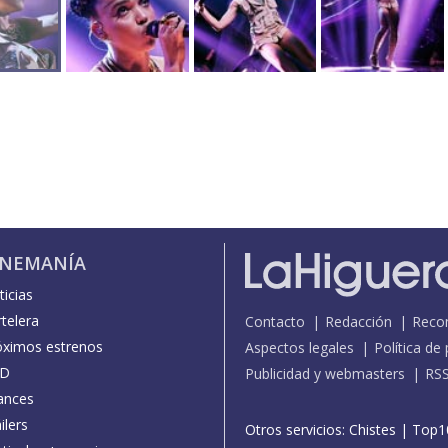
INEMANÍA
icias
telera
Contacto
Redacción
Reco
óximos estrenos
Aspectos legales
Política de
D
Publicidad y webmasters
RS
ances
ilers
Otros servicios:
Chistes
|
Top1