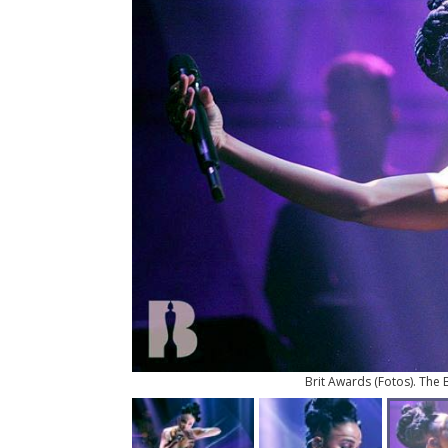
Brit Awards
(
Fotos
). The