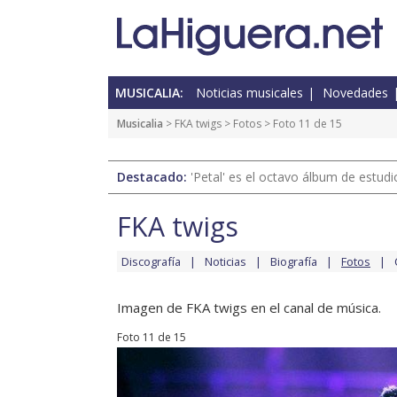
MUSICALIA:
Noticias musicales
Novedades
Musicalia
>
FKA twigs
>
Fotos
> Foto 11 de 15
Destacado:
'Petal' es el octavo álbum de estud
FKA twigs
Discografía
Noticias
Biografía
Fotos
Imagen de FKA twigs en el canal de música.
Foto 11 de 15