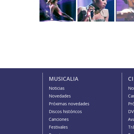
MUSICALIA
C
Noticias
Not
Novedades
Car
Próximas novedades
Pr
Discos históricos
DV
Canciones
Av
Festivales
Trá