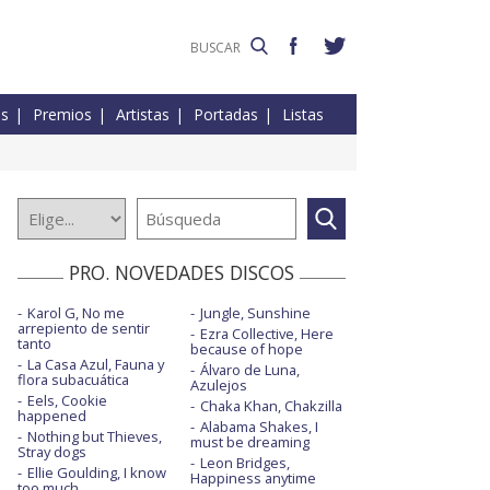
es
Premios
Artistas
Portadas
Listas
PRO. NOVEDADES DISCOS
Karol G, No me
Jungle, Sunshine
arrepiento de sentir
Ezra Collective, Here
tanto
because of hope
La Casa Azul, Fauna y
Álvaro de Luna,
flora subacuática
Azulejos
Eels, Cookie
Chaka Khan, Chakzilla
happened
Alabama Shakes, I
Nothing but Thieves,
must be dreaming
Stray dogs
Leon Bridges,
Ellie Goulding, I know
Happiness anytime
too much