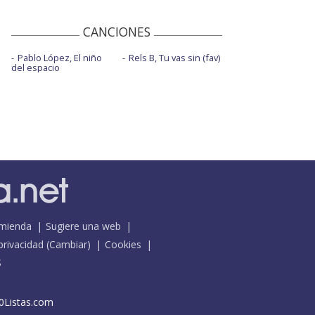
CANCIONES
Pablo López, El niño
Rels B, Tu vas sin (fav)
del espacio
mienda
Sugiere una web
 privacidad
(
Cambiar
)
Cookies
S
0Listas.com