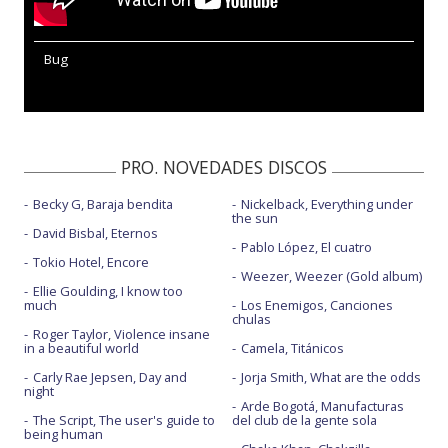
Bug
PRO. NOVEDADES DISCOS
Becky G, Baraja bendita
Nickelback, Everything under
the sun
David Bisbal, Eternos
Pablo López, El cuatro
Tokio Hotel, Encore
Weezer, Weezer (Gold album)
Ellie Goulding, I know too
much
Los Enemigos, Canciones
chulas
Roger Taylor, Violence insane
in a beautiful world
Camela, Titánicos
Carly Rae Jepsen, Day and
Jorja Smith, What are the odds
night
Arde Bogotá, Manufacturas
The Script, The user's guide to
del club de la gente sola
being human