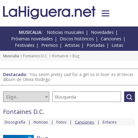
MUSICALIA:
Noticias musicales
Novedades
Próximas novedades
Discos históricos
Canciones
Festivales
Premios
Artistas
Portadas
Listas
Musicalia
>
Fontaines D.C.
>
Romance
> Bug
Destacado:
'You seem pretty sad for a girl so in love' es el tercer
álbum de Olivia Rodrigo
Fontaines D.C.
Discografía
Noticias
Fotos
Canciones
Enlaces