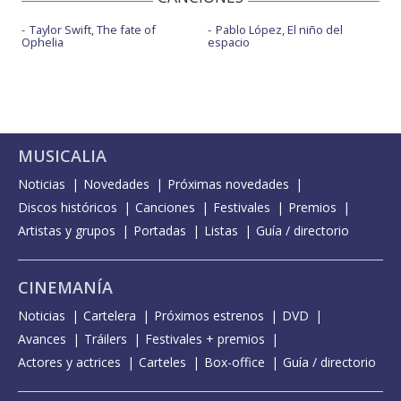
Taylor Swift, The fate of
Pablo López, El niño del
Ophelia
espacio
MUSICALIA
Noticias
Novedades
Próximas novedades
Discos históricos
Canciones
Festivales
Premios
Artistas y grupos
Portadas
Listas
Guía / directorio
CINEMANÍA
Noticias
Cartelera
Próximos estrenos
DVD
Avances
Tráilers
Festivales + premios
Actores y actrices
Carteles
Box-office
Guía / directorio