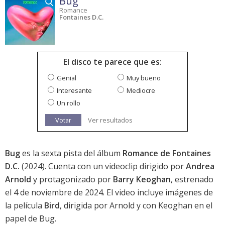
Bug
Romance
Fontaines D.C.
El disco te parece que es:
Genial
Muy bueno
Interesante
Mediocre
Un rollo
Votar
Ver resultados
Bug
es la sexta pista del álbum
Romance de Fontaines
D.C.
(2024). Cuenta con un videoclip dirigido por
Andrea
Arnold
y protagonizado por
Barry Keoghan
, estrenado
el 4 de noviembre de 2024. El video incluye imágenes de
la película
Bird
, dirigida por Arnold y con
Keoghan
en el
papel de Bug.