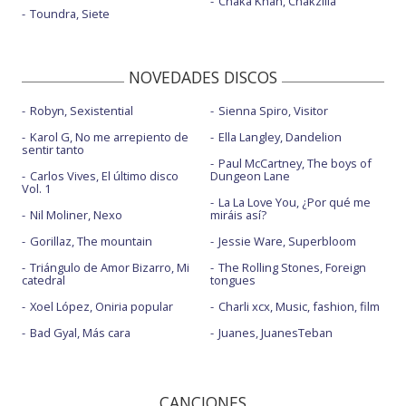
Chaka Khan, Chakzilla
Toundra, Siete
NOVEDADES DISCOS
Robyn, Sexistential
Sienna Spiro, Visitor
Karol G, No me arrepiento de
Ella Langley, Dandelion
sentir tanto
Paul McCartney, The boys of
Carlos Vives, El último disco
Dungeon Lane
Vol. 1
La La Love You, ¿Por qué me
Nil Moliner, Nexo
miráis así?
Gorillaz, The mountain
Jessie Ware, Superbloom
Triángulo de Amor Bizarro, Mi
The Rolling Stones, Foreign
catedral
tongues
Xoel López, Oniria popular
Charli xcx, Music, fashion, film
Bad Gyal, Más cara
Juanes, JuanesTeban
CANCIONES