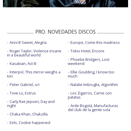
PRO. NOVEDADES DISCOS
Anni B Sweet, Alegría
Europe, Come this madness
Roger Taylor, Violence insane
Tokio Hotel, Encore
in a beautiful world
Phoebe Bridgers, Lost
Kasabian, Act III
weekend
Interpol, This mirror weighs a
Ellie Goulding, I know too
ton
much
Peter Gabriel, o/i
Natalie Imbruglia, Algorithm
Tove Lo, Estrus
Los Zigarros, Carne con
patatas
Carly Rae Jepsen, Day and
night
Arde Bogotá, Manufacturas
del club de la gente sola
Chaka Khan, Chakzilla
Eels, Cookie happened