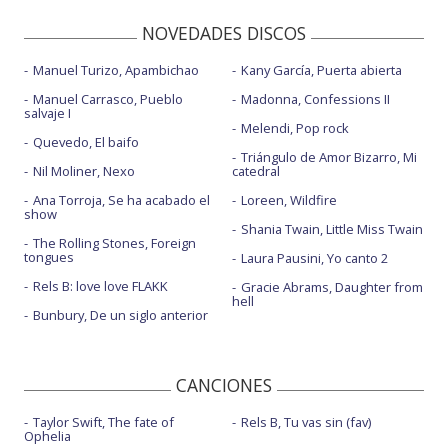
NOVEDADES DISCOS
Manuel Turizo, Apambichao
Kany García, Puerta abierta
Manuel Carrasco, Pueblo
Madonna, Confessions II
salvaje I
Melendi, Pop rock
Quevedo, El baifo
Triángulo de Amor Bizarro, Mi
Nil Moliner, Nexo
catedral
Ana Torroja, Se ha acabado el
Loreen, Wildfire
show
Shania Twain, Little Miss Twain
The Rolling Stones, Foreign
tongues
Laura Pausini, Yo canto 2
Rels B: love love FLAKK
Gracie Abrams, Daughter from
hell
Bunbury, De un siglo anterior
CANCIONES
Taylor Swift, The fate of
Rels B, Tu vas sin (fav)
Ophelia