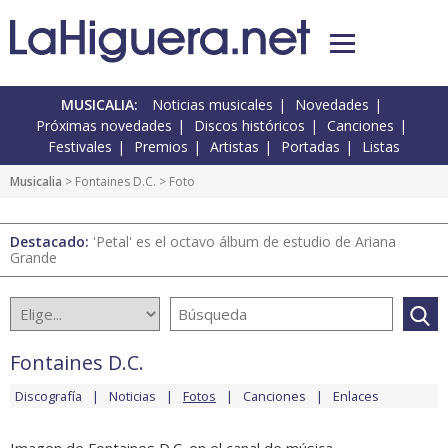
MUSICALIA:
Noticias musicales
Novedades
Próximas novedades
Discos históricos
Canciones
Festivales
Premios
Artistas
Portadas
Listas
Musicalia
>
Fontaines D.C.
> Foto
Destacado:
'Petal' es el octavo álbum de estudio de Ariana
Grande
Fontaines D.C.
Discografía
Noticias
Fotos
Canciones
Enlaces