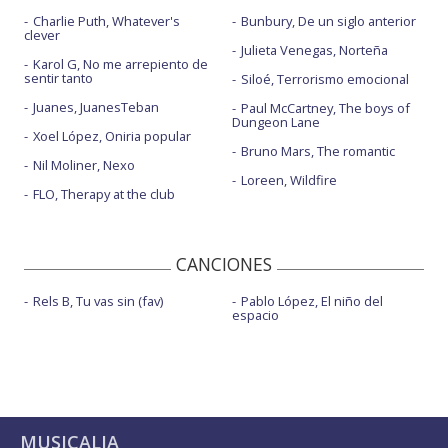
Charlie Puth, Whatever's
Bunbury, De un siglo anterior
clever
Julieta Venegas, Norteña
Karol G, No me arrepiento de
sentir tanto
Siloé, Terrorismo emocional
Juanes, JuanesTeban
Paul McCartney, The boys of
Dungeon Lane
Xoel López, Oniria popular
Bruno Mars, The romantic
Nil Moliner, Nexo
Loreen, Wildfire
FLO, Therapy at the club
CANCIONES
Rels B, Tu vas sin (fav)
Pablo López, El niño del
espacio
MUSICALIA