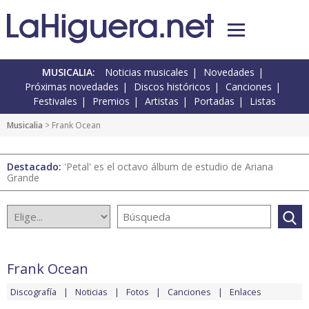
MUSICALIA:
Noticias musicales
Novedades
Próximas novedades
Discos históricos
Canciones
Festivales
Premios
Artistas
Portadas
Listas
Musicalia
> Frank Ocean
Destacado:
'Petal' es el octavo álbum de estudio de Ariana
Grande
Frank Ocean
Discografía
Noticias
Fotos
Canciones
Enlaces