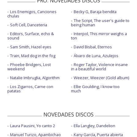
PRO. NOVEDADES DISCOS
Los Enemigos, Canciones
Becky G, Baraja bendita
chulas
The Script, The user's guide to
Soft Cell, Danceteria
being human
Editors, Surface, echo &
Interpol, This mirror weighs a
sound
ton
Sam Smith, Hazel eyes
David Bisbal, Eternos
Train, Mad dog in the fog
Álvaro de Luna, Azulejos
Phoebe Bridgers, Lost
Roger Taylor, Violence insane
weekend
in a beautiful world
Natalie Imbruglia, Algorithm
Weezer, Weezer (Gold album)
Los Zigarros, Carne con
Ellie Goulding, I know too
patatas
much
NOVEDADES DISCOS
Laura Pausini, Yo canto 2
Ella Langley, Dandelion
Manuel Turizo, Apambichao
Kany García, Puerta abierta